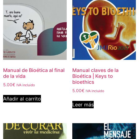
Manual de Bioética al final
Manual claves de la
de la vida
Bioética | Keys to
bioethics
5.00
€
IVA incluido
5.00
€
IVA incluido
Añadir al carrito
Leer más