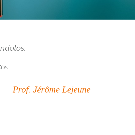
ándolos.
a».
Prof. Jérôme Lejeune