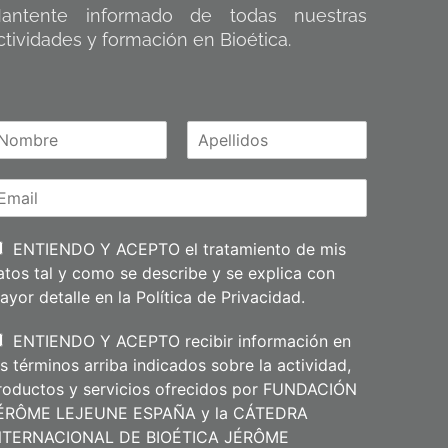
antente informado de todas nuestras
ctividades y formación en Bioética.
A
m
p
e
l
l
i
ENTIENDO Y ACEPTO el tratamiento de mis
d
atos tal y como se describe y se explica con
o
s
ayor detalle en la
Política de Privacidad
.
ENTIENDO Y ACEPTO recibir información en
os términos arriba indicados sobre la actividad,
roductos y servicios ofrecidos por FUNDACIÓN
ÉRÔME LEJEUNE ESPAÑA y la CÁTEDRA
NTERNACIONAL DE BIOÉTICA JÉRÔME
m