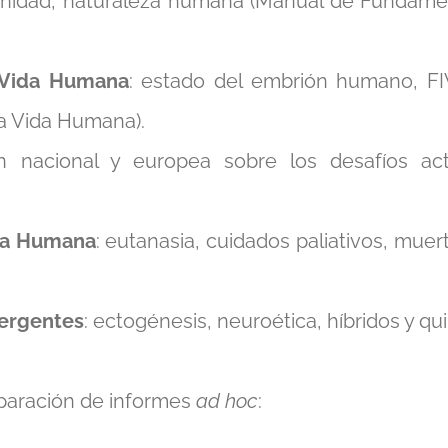
ignidad, naturaleza humana (Manual de Fundamen
a Vida Humana
: estado del embrión humano, FI
la Vida Humana).
ión nacional y europea sobre los desafíos a
ida Humana
: eutanasia, cuidados paliativos, muer
mergentes
: ectogénesis, neuroética, híbridos y qu
paración de informes
ad hoc
: