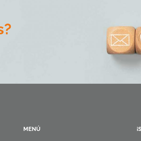
s?
MENÚ
¡