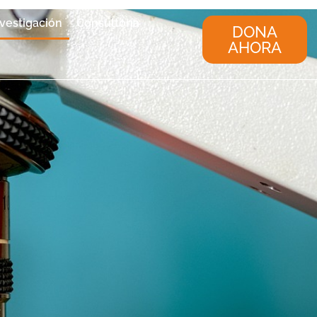
nvestigación
Consultoría
DONA
AHORA