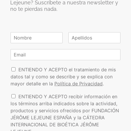
Lejeune? Suscríbete a nuestra newsletter y
no te pierdas nada.
N
o
N
A
m
o
p
C
b
m
e
o
r
b
l
r
e
r
l
P
e
r
i
ENTIENDO Y ACEPTO el tratamiento de mis
*
d
o
e
datos tal y como se describe y se explica con
o
l
o
s
mayor detalle en la
Política de Privacidad
.
í
e
t
l
I
ENTIENDO Y ACEPTO recibir información en
i
e
n
los términos arriba indicados sobre la actividad,
c
c
f
a
t
productos y servicios ofrecidos por FUNDACIÓN
o
d
r
JÉRÔME LEJEUNE ESPAÑA y la CÁTEDRA
r
e
ó
INTERNACIONAL DE BIOÉTICA JÉRÔME
m
P
n
a