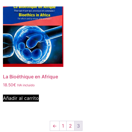
La Bioéthique en Afrique
18.50
€
IVA incluido
Añadir al carrito
←
1
2
3