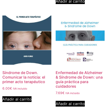
Añadir al carrito
Síndrome de Down.
Enfermedad de Alzheimer
Comunicar la noticia: el
& Síndrome de Down: una
primer acto terapéutico
guía práctica para
cuidadores
6.00
€
IVA incluido
7.69
€
IVA incluido
Añadir al carrito
Añadir al carrito