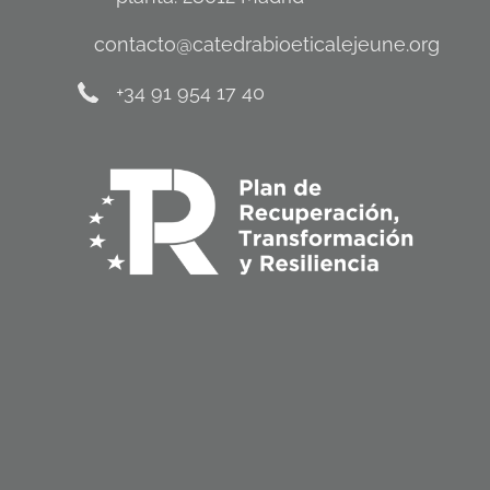
contacto@catedrabioeticalejeune.org
+34 91 954 17 40