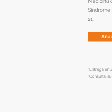
Medicina d
Síndrome 
21.
Añad
*Entrega en 
*Consulta nu