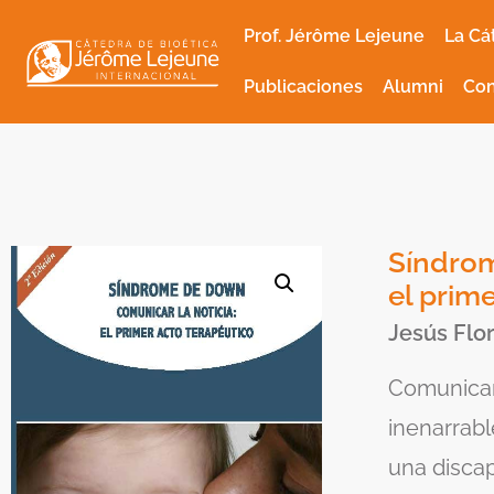
Prof. Jérôme Lejeune
La Cá
Publicaciones
Alumni
Con
Síndrom
el prim
Jesús Flo
Comunicar 
inenarrabl
una disca