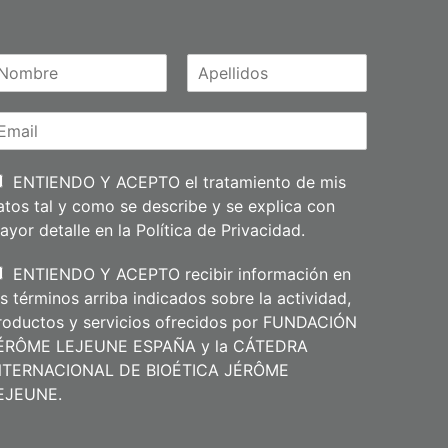
A
m
p
e
l
l
i
ENTIENDO Y ACEPTO el tratamiento de mis
d
atos tal y como se describe y se explica con
o
s
ayor detalle en la
Política de Privacidad
.
ENTIENDO Y ACEPTO recibir información en
os términos arriba indicados sobre la actividad,
roductos y servicios ofrecidos por FUNDACIÓN
ÉRÔME LEJEUNE ESPAÑA y la CÁTEDRA
NTERNACIONAL DE BIOÉTICA JÉRÔME
m
EJEUNE.