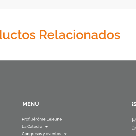
ductos Relacionados
MENÚ
¡
Prof. Jérôme Lejeune
M
La Cátedra
a
Congresos y eventos