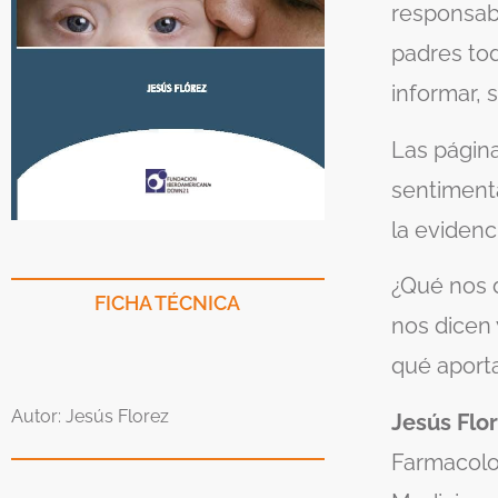
responsabi
padres tod
informar, 
Las págin
sentiment
la evidenci
¿Qué nos 
FICHA TÉCNICA
nos dicen
qué aport
Autor: Jesús Florez
Jesús Flo
Farmacolog