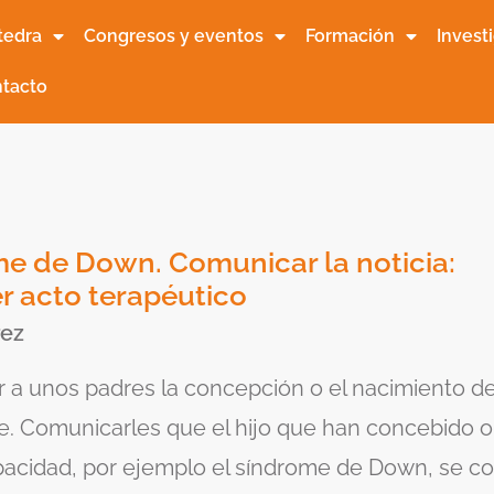
tedra
Congresos y eventos
Formación
Invest
tacto
e de Down. Comunicar la noticia:
er acto terapéutico
rez
a unos padres la concepción o el nacimiento de 
e. Comunicarles que el hijo que han concebido o
pacidad, por ejemplo el síndrome de Down, se co