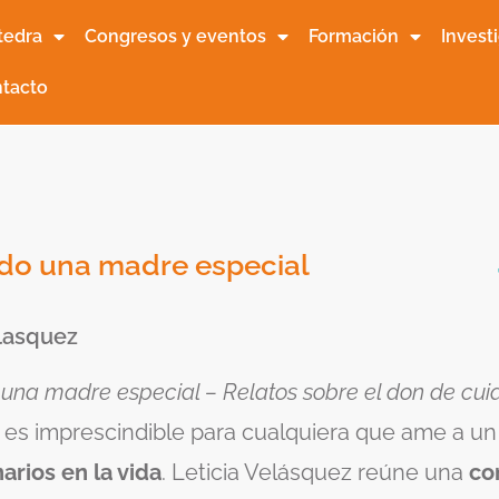
tedra
Congresos y eventos
Formación
Invest
tacto
do una madre especial
elasquez
una madre especial – Relatos sobre el don de cui
s
es imprescindible para cualquiera que ame a u
arios en la vida
. Leticia Velásquez reúne una
co