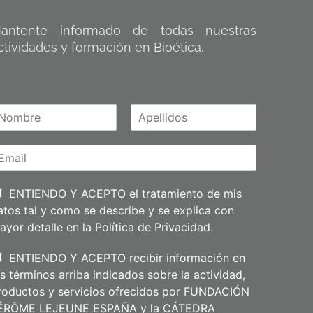
antente informado de todas nuestras
ctividades y formación en Bioética.
A
m
p
e
l
l
i
ENTIENDO Y ACEPTO el tratamiento de mis
d
atos tal y como se describe y se explica con
o
s
ayor detalle en la
Política de Privacidad
.
ENTIENDO Y ACEPTO recibir información en
os términos arriba indicados sobre la actividad,
roductos y servicios ofrecidos por FUNDACIÓN
ÉRÔME LEJEUNE ESPAÑA y la CÁTEDRA