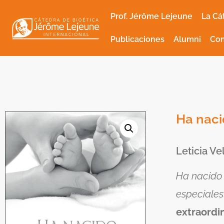
Prof. Jérôme Lejeune
La Cá
Publicaciones
Alumni
Con
Ha naci
Leticia V
Ha nacido 
especiale
extraordin