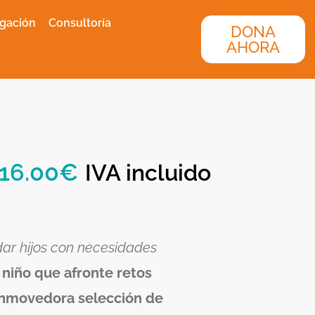
igación
Consultoría
DONA
AHORA
16.00
€
IVA incluido
dar hijos con necesidades
n
niño que afronte retos
nmovedora selección de