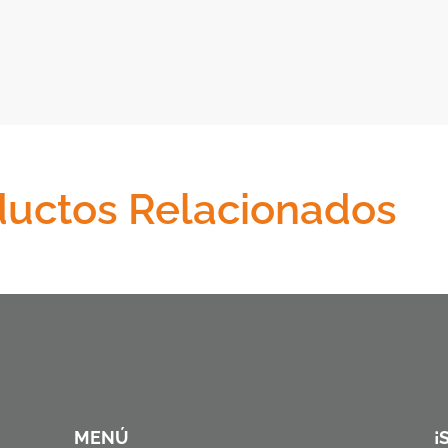
ductos Relacionados
MENÚ
¡