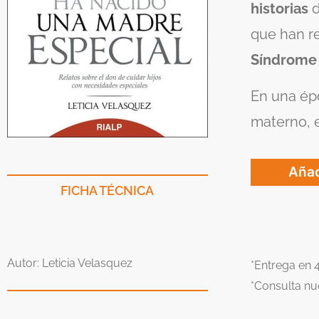
historias
d
que han re
Síndrome
En una épo
materno, e
Añad
FICHA TÉCNICA
Autor: Leticia Velasquez
*Entrega en 
*Consulta nu