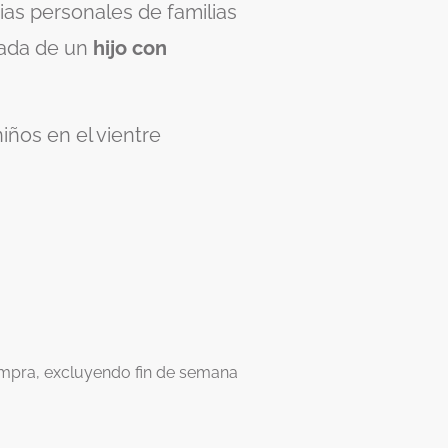
as personales de familias
gada de un
hijo con
iños en el vientre
compra, excluyendo fin de semana