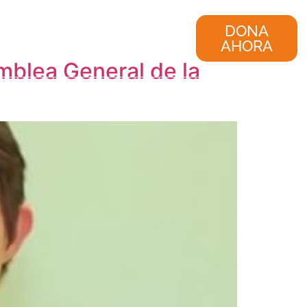
nvestigación
Consultoría
DONA
AHORA
blea General de la