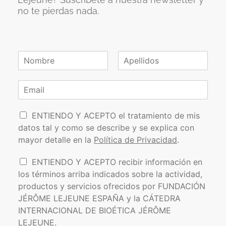
no te pierdas nada.
N
o
N
A
m
o
p
C
b
m
e
o
r
b
l
r
e
r
l
P
e
r
i
ENTIENDO Y ACEPTO el tratamiento de mis
*
d
o
e
datos tal y como se describe y se explica con
o
l
o
s
mayor detalle en la
Política de Privacidad
.
í
e
t
l
I
ENTIENDO Y ACEPTO recibir información en
i
e
n
los términos arriba indicados sobre la actividad,
c
c
f
a
t
productos y servicios ofrecidos por FUNDACIÓN
o
d
r
JÉRÔME LEJEUNE ESPAÑA y la CÁTEDRA
r
e
ó
INTERNACIONAL DE BIOÉTICA JÉRÔME
m
P
n
a
LEJEUNE.
r
i