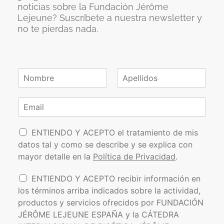
noticias sobre la Fundación Jérôme
Lejeune? Suscríbete a nuestra newsletter y
no te pierdas nada.
N
o
N
A
m
o
p
C
b
m
e
o
r
b
l
r
e
r
l
P
e
r
i
ENTIENDO Y ACEPTO el tratamiento de mis
*
d
o
e
datos tal y como se describe y se explica con
o
l
o
s
mayor detalle en la
Política de Privacidad
.
í
e
t
l
I
ENTIENDO Y ACEPTO recibir información en
i
e
n
los términos arriba indicados sobre la actividad,
c
c
f
a
t
productos y servicios ofrecidos por FUNDACIÓN
o
d
r
JÉRÔME LEJEUNE ESPAÑA y la CÁTEDRA
r
e
ó