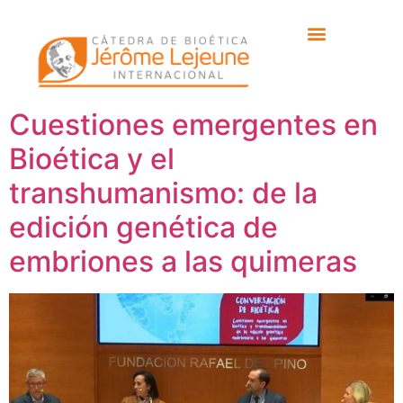
Etiqueta:
Dr. Javier
Galán
Cuestiones emergentes en
Bioética y el
transhumanismo: de la
edición genética de
embriones a las quimeras