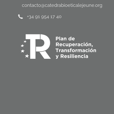
contacto@catedrabioeticalejeune.org
+34 91 954 17 40