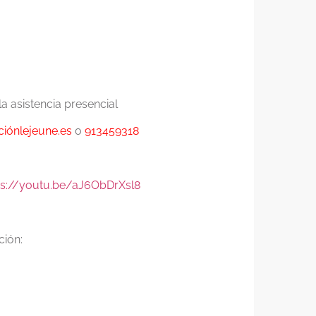
a asistencia presencial
iónlejeune.es
o
913459318
ps://youtu.be/aJ6ObDrXsl8
ción: