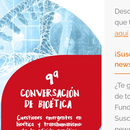
Desc
que 
aquí
¡Sus
news
¿Te 
de t
Fund
Susc
news