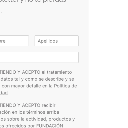
.
A
p
e
l
l
i
TIENDO Y ACEPTO el tratamiento
d
 datos tal y como se describe y se
o
s
a con mayor detalle en la
Política de
idad
.
TIENDO Y ACEPTO recibir
ación en los términos arriba
dos sobre la actividad, productos y
ios ofrecidos por FUNDACIÓN