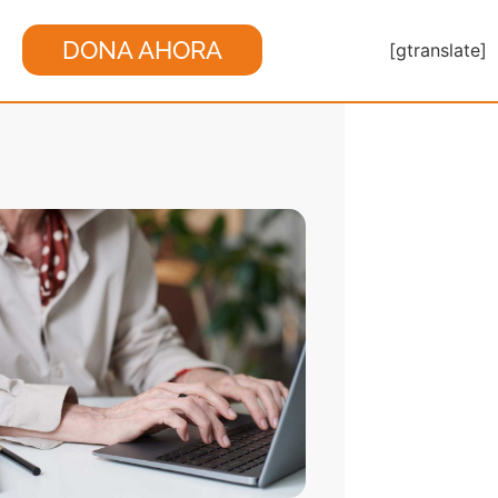
DONA AHORA
[gtranslate]