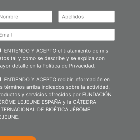
A
m
p
e
l
l
i
ENTIENDO Y ACEPTO el tratamiento de mis
d
atos tal y como se describe y se explica con
o
s
ayor detalle en la
Política de Privacidad
.
ENTIENDO Y ACEPTO recibir información en
os términos arriba indicados sobre la actividad,
roductos y servicios ofrecidos por FUNDACIÓN
ÉRÔME LEJEUNE ESPAÑA y la CÁTEDRA
NTERNACIONAL DE BIOÉTICA JÉRÔME
m
EJEUNE.