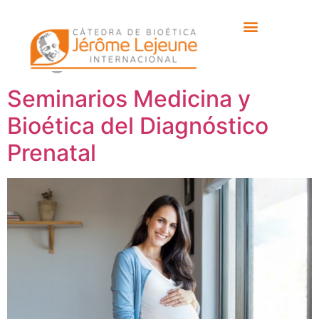
Etiqueta:
aborto
eugenésico
Seminarios Medicina y
Bioética del Diagnóstico
Prenatal