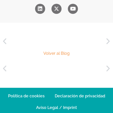
c
i
a
l
*
Volver al Blog
Política de cookies
Declaración de privacidad
Aviso Legal / Imprint