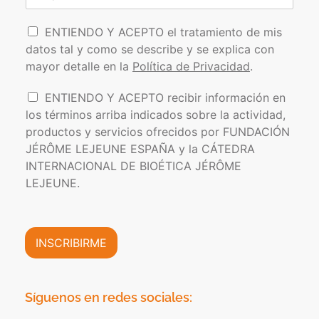
o
r
b
l
r
e
r
l
P
e
r
i
ENTIENDO Y ACEPTO el tratamiento de mis
*
d
o
e
datos tal y como se describe y se explica con
o
l
o
s
mayor detalle en la
Política de Privacidad
.
í
e
t
l
I
ENTIENDO Y ACEPTO recibir información en
i
e
n
los términos arriba indicados sobre la actividad,
c
c
f
a
t
productos y servicios ofrecidos por FUNDACIÓN
o
d
r
JÉRÔME LEJEUNE ESPAÑA y la CÁTEDRA
r
e
ó
INTERNACIONAL DE BIOÉTICA JÉRÔME
m
P
n
a
LEJEUNE.
r
i
c
i
c
i
v
o
ó
a
*
n
INSCRIBIRME
c
C
i
o
d
m
a
e
Síguenos en redes sociales:
d
r
*