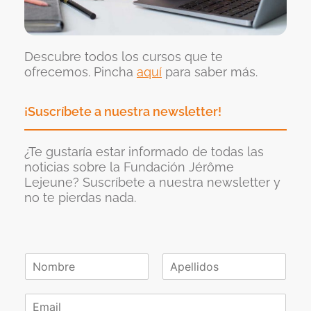
Descubre todos los cursos que te
ofrecemos. Pincha
aquí
para saber más.
¡Suscríbete a nuestra newsletter!
¿Te gustaría estar informado de todas las
noticias sobre la Fundación Jérôme
Lejeune? Suscríbete a nuestra newsletter y
no te pierdas nada.
N
o
N
A
m
o
p
C
b
m
e