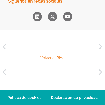
e
Síguenos en redes sociales:
d
r
*
c
i
a
l
*
Volver al Blog
Política de cookies
Declaración de privacidad