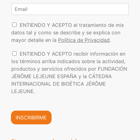
m
o
p
C
b
m
e
o
r
b
l
r
e
r
l
P
e
r
i
ENTIENDO Y ACEPTO el tratamiento de mis
*
d
o
e
datos tal y como se describe y se explica con
o
l
o
s
mayor detalle en la
Política de Privacidad
.
í
e
t
l
I
ENTIENDO Y ACEPTO recibir información en
i
e
n
los términos arriba indicados sobre la actividad,
c
c
f
a
t
productos y servicios ofrecidos por FUNDACIÓN
o
d
r
JÉRÔME LEJEUNE ESPAÑA y la CÁTEDRA
r
e
ó
INTERNACIONAL DE BIOÉTICA JÉRÔME
m
P
n
a
LEJEUNE.
r
i
c
i
c
i
v
o
ó
a
*
n
INSCRIBIRME
c
C
i
o
d
m
a