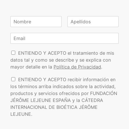
N
o
N
A
m
o
p
C
b
m
e
o
r
b
l
r
e
r
l
P
e
r
i
ENTIENDO Y ACEPTO el tratamiento de mis
*
d
o
e
datos tal y como se describe y se explica con
o
l
o
s
mayor detalle en la
Política de Privacidad
.
í
e
t
l
I
ENTIENDO Y ACEPTO recibir información en
i
e
n
los términos arriba indicados sobre la actividad,
c
c
f
a
t
productos y servicios ofrecidos por FUNDACIÓN
o
d
r
JÉRÔME LEJEUNE ESPAÑA y la CÁTEDRA
r
e
ó
INTERNACIONAL DE BIOÉTICA JÉRÔME
m
P
n
a
LEJEUNE.
r
i
c
i
c
i
v
o