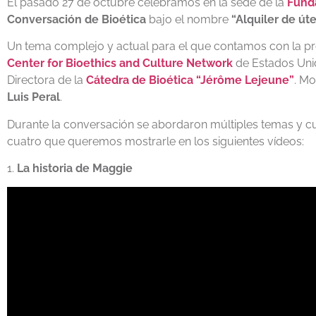
El pasado 27 de octubre celebramos en la sede de la
Funda
Conversación de Bioética
bajo el nombre
“Alquiler de út
Un tema complejo y actual para el que contamos con la p
Center for Bioethics and Culture Network
de Estados Uni
Directora de la
Cátedra de Bioética “Jérôme Lejeune”
. Mo
Luis Peral
.
Durante la conversación se abordaron múltiples temas y cu
cuatro que queremos mostrarle en los siguientes vídeos:
1.
La historia de Maggie