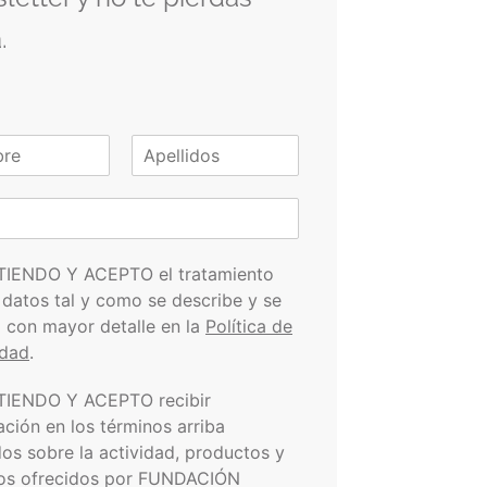
.
A
p
e
l
l
i
TIENDO Y ACEPTO el tratamiento
d
 datos tal y como se describe y se
o
s
a con mayor detalle en la
Política de
idad
.
TIENDO Y ACEPTO recibir
ación en los términos arriba
dos sobre la actividad, productos y
ios ofrecidos por FUNDACIÓN