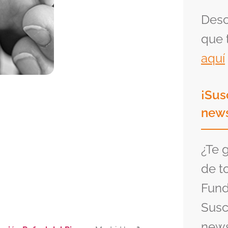
Desc
que 
aquí
¡Sus
news
¿Te 
de t
Fund
Susc
news