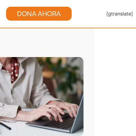
DONA AHORA
[gtranslate]