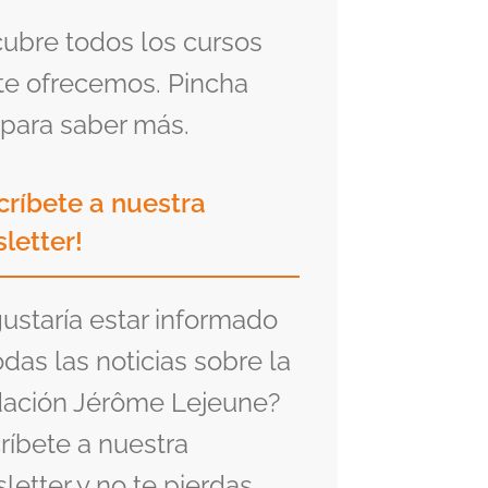
ubre todos los cursos
te ofrecemos. Pincha
para saber más.
críbete a nuestra
letter!
gustaría estar informado
odas las noticias sobre la
ación Jérôme Lejeune?
ríbete a nuestra
letter y no te pierdas