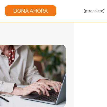
DONA AHORA
[gtranslate]