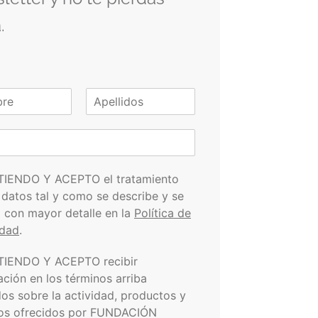
.
A
p
e
l
l
i
TIENDO Y ACEPTO el tratamiento
d
 datos tal y como se describe y se
o
s
a con mayor detalle en la
Política de
idad
.
TIENDO Y ACEPTO recibir
ación en los términos arriba
dos sobre la actividad, productos y
ios ofrecidos por FUNDACIÓN