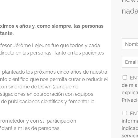
nada
ximos 5 años y, como siempre, las personas
tante.
N
ofesor Jérôme Lejeune fue que todos y cada
o
N
irecta en las personas. Tanto en los pacientes
m
o
C
b
m
o
r
b
r
e
 planteado los próximos cinco años de nuestra
r
P
e
r
EN
*
o científico que nos permita curar o reducir el
o
e
de mis
s con síndrome de Down (aunque no
l
o
explic
stigaciones en colaboración con equipos
í
e
Privac
t
de publicaciones científicas y fomentar la
l
i
e
I
EN
c
c
n
a
t
inform
 prometedor y con su participación
f
d
r
indica
ciará a miles de personas.
o
e
ó
servic
r