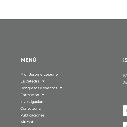
MENÚ
¡
Prof. Jérôme Lejeune
M
La Cátedra
a
Congresos y eventos
Formación
Investigación
N
Consultoría
o
Publicaciones
N
Alumni
o
C
b