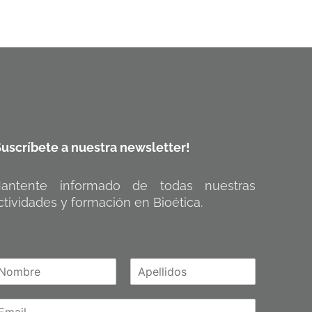
Suscríbete a nuestra newsletter!
antente informado de todas nuestras
ctividades y formación en Bioética.
A
m
p