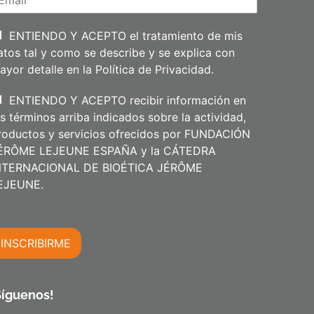
e
l
l
i
ENTIENDO Y ACEPTO el tratamiento de mis
d
atos tal y como se describe y se explica con
o
s
ayor detalle en la
Política de Privacidad
.
ENTIENDO Y ACEPTO recibir información en
os términos arriba indicados sobre la actividad,
roductos y servicios ofrecidos por FUNDACIÓN
ÉRÔME LEJEUNE ESPAÑA y la CÁTEDRA
NTERNACIONAL DE BIOÉTICA JÉRÔME
m
EJEUNE.
INSCRIBIRME
m
Síguenos!