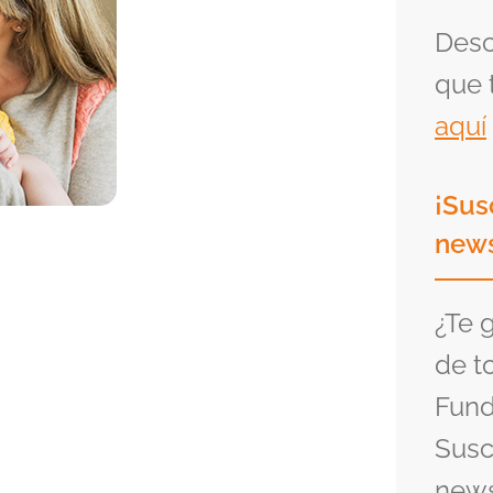
Desc
que 
aquí
¡Sus
news
¿Te 
de t
Fund
Susc
news