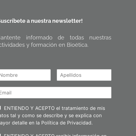
Suscríbete a nuestra newsletter!
antente informado de todas nuestras
ctividades y formación en Bioética.
A
m
p
e
l
l
i
ENTIENDO Y ACEPTO el tratamiento de mis
d
atos tal y como se describe y se explica con
o
s
ayor detalle en la
Política de Privacidad
.