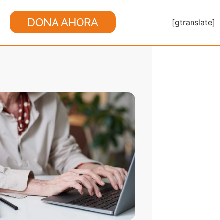
DONA AHORA
[gtranslate]