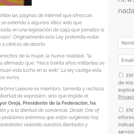
nada
híbe las páginas de Internet que ofrezcan
 se extiende a algunos sitios web que
sada en una legislación de 1993 que penaliza la
arazo”. Originalmente esta Ley pretendía evitar
N
 a clínicas de aborto.
o
N
m
o
rechos de la mujer, la nueva realidad, “la
C
b
m
o
ha afirmado que: “Hace treinta años militantes se
r
b
r
e
r
úan esta lucha en la web”. La ley castiga esta
P
e
r
EN
*
00 euros.
o
e
de mis
l
o
 Jérôme Lejeune es miembro, lamenta y rechaza
explic
í
e
ibertad de expresión, sino que impide el
Privac
t
l
or Oreja, Presidente de la Federación, ha
i
e
I
EN
c
ión y a la libertad de conciencia. Desde One of
c
n
a
t
inform
posiciones extremas que están surgiendo hoy
f
d
r
indica
ociedades violando nuestras libertades y
o
e
ó
servic
r