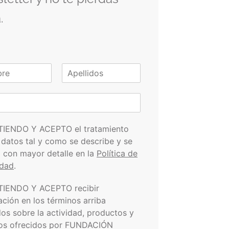
.
A
p
e
l
l
i
TIENDO Y ACEPTO el tratamiento
d
 datos tal y como se describe y se
o
s
a con mayor detalle en la
Política de
idad
.
TIENDO Y ACEPTO recibir
ación en los términos arriba
dos sobre la actividad, productos y
ios ofrecidos por FUNDACIÓN