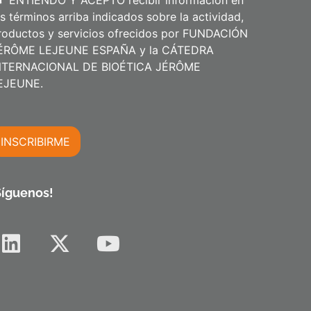
ENTIENDO Y ACEPTO recibir información en
os términos arriba indicados sobre la actividad,
roductos y servicios ofrecidos por FUNDACIÓN
ÉRÔME LEJEUNE ESPAÑA y la CÁTEDRA
NTERNACIONAL DE BIOÉTICA JÉRÔME
m
EJEUNE.
INSCRIBIRME
m
Síguenos!