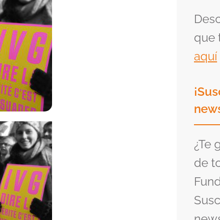
Desc
que 
aquí
¡Sus
news
¿Te 
de t
Fund
Susc
news