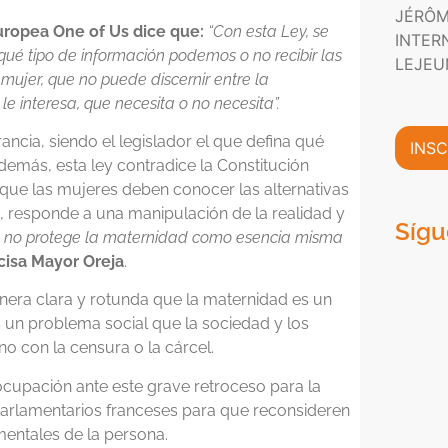
P
n
JÉRÔM
m
r
i
Europea One of Us dice que:
“Con esta Ley, se
a
INTER
i
c
qué tipo de información podemos o no recibir las
c
v
o
LEJEU
i
 mujer, que no puede discernir entre la
a
*
ó
c
e interesa, que necesita o no necesita”.
n
i
C
d
ncia, siendo el legislador el que defina qué
INSC
o
a
emás, esta ley contradice la Constitución
m
d
é que las mujeres deben conocer las alternativas
e
*
da, responde a una manipulación de la realidad y
r
Sígu
c
 no protege la maternidad como esencia misma
i
cisa Mayor Oreja
.
a
l
nera clara y rotunda que la maternidad es un
*
s un problema social que la sociedad y los
no con la censura o la cárcel.
cupación ante este grave retroceso para la
parlamentarios franceses para que reconsideren
mentales de la persona.