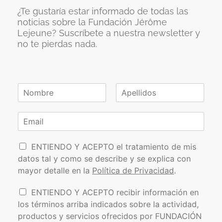
¿Te gustaría estar informado de todas las
noticias sobre la Fundación Jérôme
Lejeune? Suscríbete a nuestra newsletter y
no te pierdas nada.
N
o
N
A
m
o
p
C
b
m
e
o
r
b
l
r
e
r
l
P
e
r
i
ENTIENDO Y ACEPTO el tratamiento de mis
*
d
o
e
datos tal y como se describe y se explica con
o
l
o
s
mayor detalle en la
Política de Privacidad
.
í
e
t
l
I
ENTIENDO Y ACEPTO recibir información en
i
e
n
los términos arriba indicados sobre la actividad,
c
c
f
a
t
productos y servicios ofrecidos por FUNDACIÓN
o