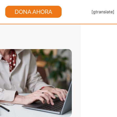
DONA AHORA
[gtranslate]