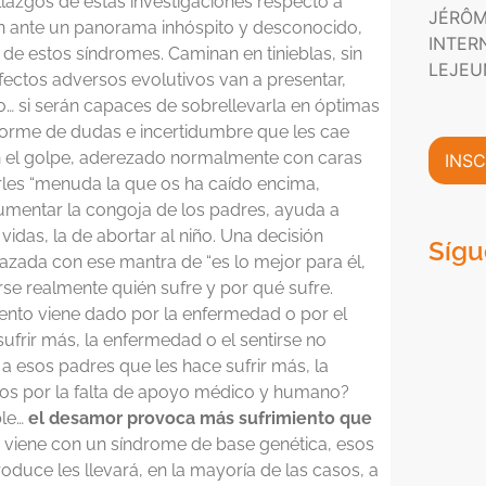
P
allazgos de estas investigaciones respecto a
n
JÉRÔM
m
r
i
 ante un panorama inhóspito y desconocido,
a
INTER
i
c
e estos síndromes. Caminan en tinieblas, sin
c
v
o
LEJEU
ectos adversos evolutivos van a presentar,
i
a
*
ó
o… si serán capaces de sobrellevarla en óptimas
c
n
i
enorme de dudas e incertidumbre que les cae
C
d
n el golpe, aderezado normalmente con caras
INSC
o
a
rles “menuda la que os ha caído encima,
m
d
aumentar la congoja de los padres, ayuda a
e
*
r
vidas, la de abortar al niño. Una decisión
Sígu
c
zada con ese mantra de “es lo mejor para él,
i
rse realmente quién sufre y por qué sufre.
a
miento viene dado por la enfermedad o por el
l
frir más, la enfermedad o el sentirse no
*
a esos padres que les hace sufrir más, la
dos por la falta de apoyo médico y humano?
ble…
el desamor provoca más sufrimiento que
hijo viene con un síndrome de base genética, esos
oduce les llevará, en la mayoría de las casos, a