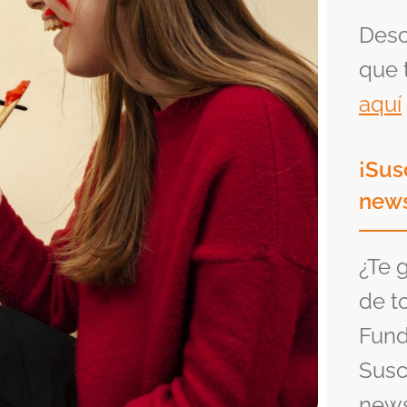
Desc
que 
aquí
¡Sus
news
¿Te 
de t
Fund
Susc
news