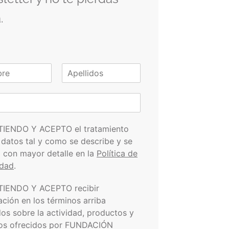
.
A
p
e
l
l
i
TIENDO Y ACEPTO el tratamiento
d
 datos tal y como se describe y se
o
s
a con mayor detalle en la
Política de
idad
.
TIENDO Y ACEPTO recibir
ación en los términos arriba
dos sobre la actividad, productos y
ios ofrecidos por FUNDACIÓN