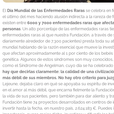
El
Día Mundial de las Enfermedades Raras
se celebra en f
el último del mes haciendo alusión indirecta a la rareza de 
existen entre
6000 y 7000 enfermedades raras que afectan
personas
. Un alto porcentaje de las enfermedades raras ti
enfermedades raras al que nuestra Fundación, a través de 
diariamente alrededor de 7.300 pacientes) presta toda su a
mundial hablando de la razón esencial que mueve la inves
que afectan aproximadamente al 1 por ciento de los bebés
genética. Algunos de estos síndromes son muy conocidos
como el Síndrome de Angelman, cuyo día se ha celebrado t
hay que decirlas claramente: la calidad de una civilizaci
más débil de sus miembros. No hay otro criterio para juzg
Lejeune, dejaba claro en qué se apoyaba su espíritu de inve
en el amor al más débil, que encarna fielmente la Fundaci
la vida de sus pacientes, pero también para dar aliento y tra
Fundación tiene 74 proyectos desarrollados en centros de 
invertir hasta la fecha, en nuestro país, 2.624.183 €. Puede