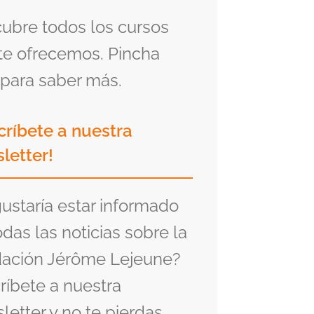
ubre todos los cursos
te ofrecemos. Pincha
para saber más.
críbete a nuestra
letter!
gustaría estar informado
odas las noticias sobre la
ación Jérôme Lejeune?
ríbete a nuestra
letter y no te pierdas