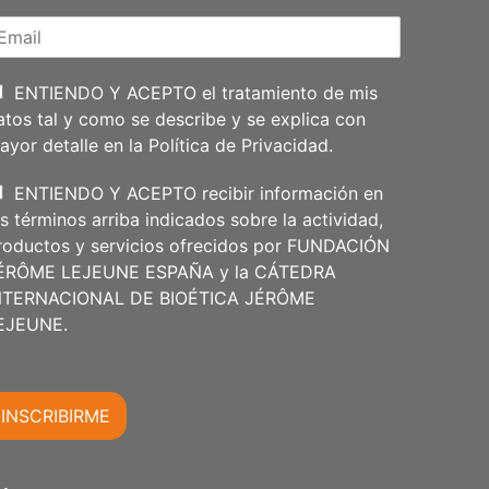
A
m
p
e
l
l
i
ENTIENDO Y ACEPTO el tratamiento de mis
d
atos tal y como se describe y se explica con
o
s
ayor detalle en la
Política de Privacidad
.
ENTIENDO Y ACEPTO recibir información en
os términos arriba indicados sobre la actividad,
roductos y servicios ofrecidos por FUNDACIÓN
ÉRÔME LEJEUNE ESPAÑA y la CÁTEDRA
NTERNACIONAL DE BIOÉTICA JÉRÔME
m
EJEUNE.
INSCRIBIRME
m