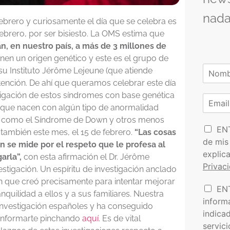
nada
ebrero y curiosamente el día que se celebra es
febrero, por ser bisiesto. La OMS estima que
, en nuestro país, a más de 3 millones de
enen un origen genético y este es el grupo de
N
su Instituto Jérôme Lejeune (que atiende
o
tención. De ahí que queramos celebrar este día
N
m
tigación de estos síndromes con base genética
o
C
b
m
 que nacen con algún tipo de anormalidad
o
r
b
r
e
, como el Síndrome de Down y otros menos
r
P
e
r
EN
*
ambién este mes, el 15 de febrero.
“Las cosas
o
e
de mis
ón se mide por el respeto que le profesa al
l
o
explic
arla”,
con esta afirmación el Dr. Jérôme
í
e
Privac
t
stigación. Un espíritu de investigación anclado
l
i
e
ón que creó precisamente para intentar mejorar
I
EN
c
c
nquilidad a ellos y a sus familiares. Nuestra
n
a
t
inform
investigación españoles y ha conseguido
f
d
r
indica
o
s informarte pinchando
aquí
. Es de vital
e
ó
servic
r