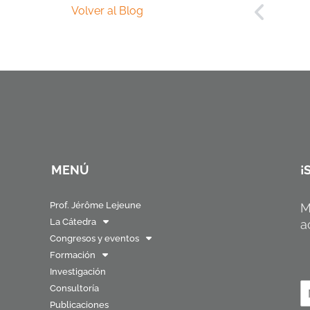
Volver al Blog
MENÚ
¡
Prof. Jérôme Lejeune
M
La Cátedra
a
Congresos y eventos
Formación
Investigación
N
Consultoría
o
Publicaciones