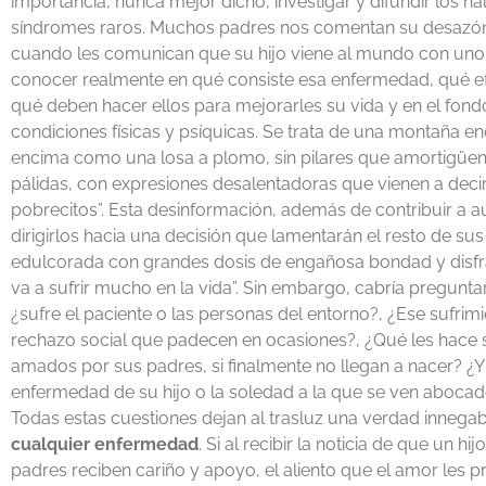
importancia, nunca mejor dicho, investigar y difundir los h
síndromes raros. Muchos padres nos comentan su desazón
cuando les comunican que su hijo viene al mundo con uno d
conocer realmente en qué consiste esa enfermedad, qué ef
qué deben hacer ellos para mejorarles su vida y en el fond
condiciones físicas y psíquicas. Se trata de una montaña 
encima como una losa a plomo, sin pilares que amortigüe
pálidas, con expresiones desalentadoras que vienen a deci
pobrecitos”. Esta desinformación, además de contribuir a 
dirigirlos hacia una decisión que lamentarán el resto de sus 
edulcorada con grandes dosis de engañosa bondad y disfra
va a sufrir mucho en la vida”. Sin embargo, cabría pregunta
¿sufre el paciente o las personas del entorno?, ¿Ese sufri
rechazo social que padecen en ocasiones?, ¿Qué les hace su
amados por sus padres, si finalmente no llegan a nacer? ¿Y 
enfermedad de su hijo o la soledad a la que se ven aboca
Todas estas cuestiones dejan al trasluz una verdad innega
cualquier enfermedad
. Si al recibir la noticia de que un 
padres reciben cariño y apoyo, el aliento que el amor les pr