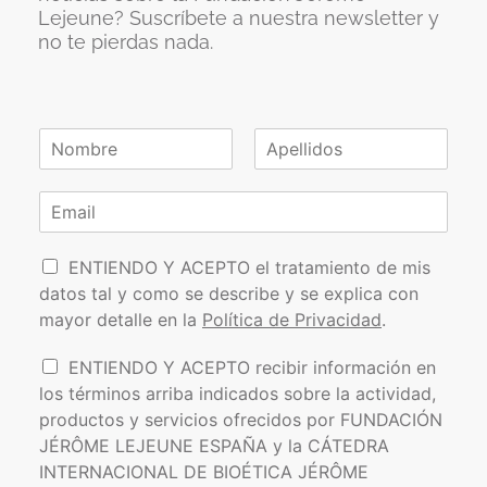
Lejeune? Suscríbete a nuestra newsletter y
no te pierdas nada.
N
o
N
A
m
o
p
C
b
m
e
o
r
b
l
r
e
r
l
P
e
r
i
ENTIENDO Y ACEPTO el tratamiento de mis
*
d
o
e
datos tal y como se describe y se explica con
o
l
o
s
mayor detalle en la
Política de Privacidad
.
í
e
t
l
I
ENTIENDO Y ACEPTO recibir información en
i
e
n
los términos arriba indicados sobre la actividad,
c
c
f
a
t
productos y servicios ofrecidos por FUNDACIÓN
o
d
r
JÉRÔME LEJEUNE ESPAÑA y la CÁTEDRA
r
e
ó
INTERNACIONAL DE BIOÉTICA JÉRÔME
m
P
n