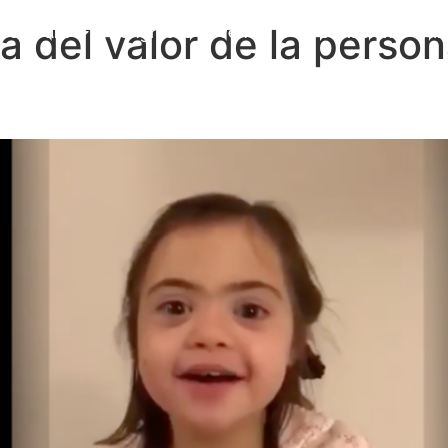
a del valor de la perso
a Cátedra
Congresos y eventos
Formación
I
Publicaciones
Alumni
Contacto