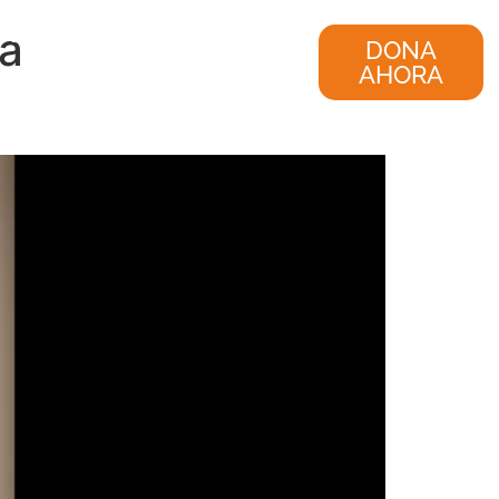
na
nvestigación
Consultoría
DONA
AHORA