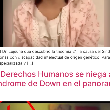
 Dr. Lejeune que descubrió la trisomía 21, la causa del S
onas con discapacidad intelectual de origen genético. Para 
specializada y […]
 Derechos Humanos se niega a
índrome de Down en el panoram