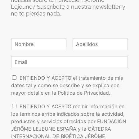
Lejeune? Suscríbete a nuestra newsletter y
no te pierdas nada.
N
o
N
A
m
o
p
C
b
m
e
o
r
b
l
r
e
r
l
P
e
r
i
ENTIENDO Y ACEPTO el tratamiento de mis
*
d
o
e
datos tal y como se describe y se explica con
o
l
o
s
mayor detalle en la
Política de Privacidad
.
í
e
t
l
I
ENTIENDO Y ACEPTO recibir información en
i
e
n
los términos arriba indicados sobre la actividad,
c
c
f
a
t
productos y servicios ofrecidos por FUNDACIÓN
o
d
r
JÉRÔME LEJEUNE ESPAÑA y la CÁTEDRA
r
e
ó
INTERNACIONAL DE BIOÉTICA JÉRÔME
m