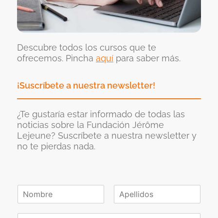
Descubre todos los cursos que te
ofrecemos. Pincha
aquí
para saber más.
¡Suscríbete a nuestra newsletter!
¿Te gustaría estar informado de todas las
noticias sobre la Fundación Jérôme
Lejeune? Suscríbete a nuestra newsletter y
no te pierdas nada.
N
o
N
A
m
o
p
C