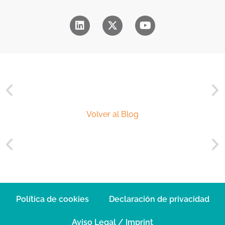
r
*
c
i
a
l
*
Volver al Blog
Política de cookies
Declaración de privacidad
Aviso Legal / Imprint