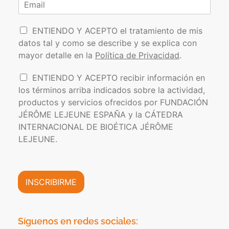
b
m
e
o
r
b
l
r
e
r
l
P
e
r
i
ENTIENDO Y ACEPTO el tratamiento de mis
*
d
o
e
datos tal y como se describe y se explica con
o
l
o
s
mayor detalle en la
Política de Privacidad
.
í
e
t
l
I
ENTIENDO Y ACEPTO recibir información en
i
e
n
los términos arriba indicados sobre la actividad,
c
c
f
a
t
productos y servicios ofrecidos por FUNDACIÓN
o
d
r
JÉRÔME LEJEUNE ESPAÑA y la CÁTEDRA
r
e
ó
INTERNACIONAL DE BIOÉTICA JÉRÔME
m
P
n
a
LEJEUNE.
r
i
c
i
c
i
v
o
ó
a
*
n
INSCRIBIRME
c
C
i
o
d
m
a
e
Síguenos en redes sociales:
d