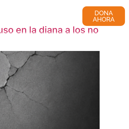
nvestigación
Consultoría
DONA
AHORA
uso en la diana a los no