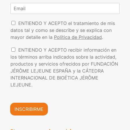
m
o
p
C
b
m
e
o
r
b
l
r
e
r
l
P
e
r
i
ENTIENDO Y ACEPTO el tratamiento de mis
*
d
o
e
datos tal y como se describe y se explica con
o
l
o
s
mayor detalle en la
Política de Privacidad
.
í
e
t
l
I
ENTIENDO Y ACEPTO recibir información en
i
e
n
los términos arriba indicados sobre la actividad,
c
c
f
a
t
productos y servicios ofrecidos por FUNDACIÓN
o
d
r
JÉRÔME LEJEUNE ESPAÑA y la CÁTEDRA
r
e
ó
INTERNACIONAL DE BIOÉTICA JÉRÔME
m
P
n
a
LEJEUNE.
r
i
c
i
c
i
v
o
ó
a
*
n
INSCRIBIRME
c
C
i
o
d
m
a