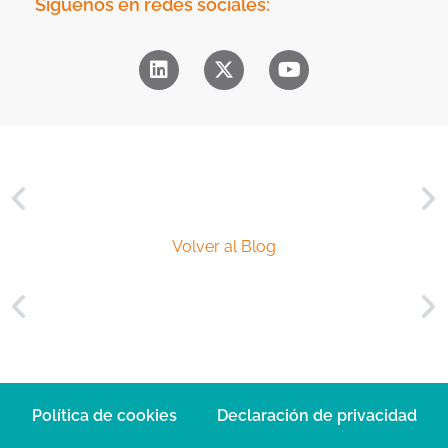
e
Síguenos en redes sociales:
d
r
*
c
i
a
l
*
Volver al Blog
Política de cookies
Declaración de privacidad