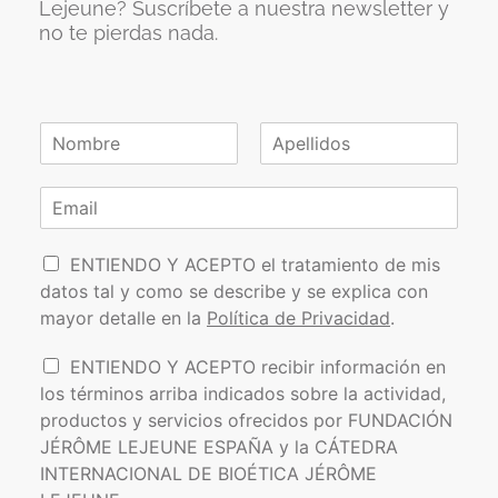
Lejeune? Suscríbete a nuestra newsletter y
no te pierdas nada.
N
o
N
A
m
o
p
C
b
m
e
o
r
b
l
r
e
r
l
P
e
r
i
ENTIENDO Y ACEPTO el tratamiento de mis
*
d
o
e
datos tal y como se describe y se explica con
o
l
o
s
mayor detalle en la
Política de Privacidad
.
í
e
t
l
I
ENTIENDO Y ACEPTO recibir información en
i
e
n
los términos arriba indicados sobre la actividad,
c
c
f
a
t
productos y servicios ofrecidos por FUNDACIÓN
o
d
r
JÉRÔME LEJEUNE ESPAÑA y la CÁTEDRA
r
e
ó
INTERNACIONAL DE BIOÉTICA JÉRÔME
m
P
n
a