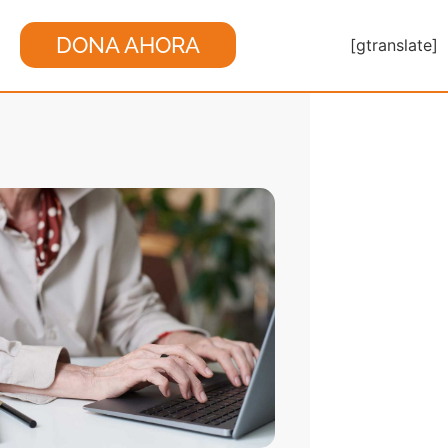
DONA AHORA
[gtranslate]