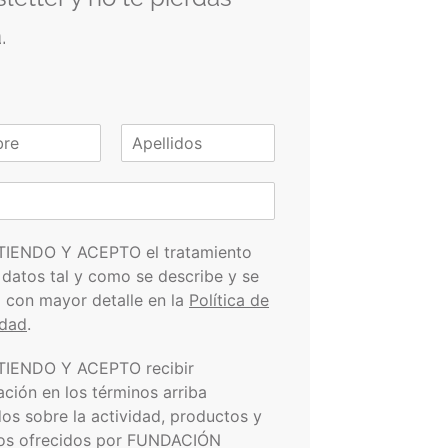
.
A
p
e
l
l
i
TIENDO Y ACEPTO el tratamiento
d
 datos tal y como se describe y se
o
s
a con mayor detalle en la
Política de
idad
.
TIENDO Y ACEPTO recibir
ación en los términos arriba
dos sobre la actividad, productos y
ios ofrecidos por FUNDACIÓN