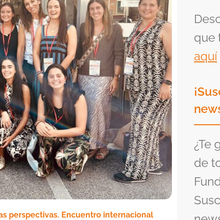
Desc
que 
aquí
¡Sus
news
¿Te 
de t
Fund
Susc
vas perspectivas. Encuentro internacional
news