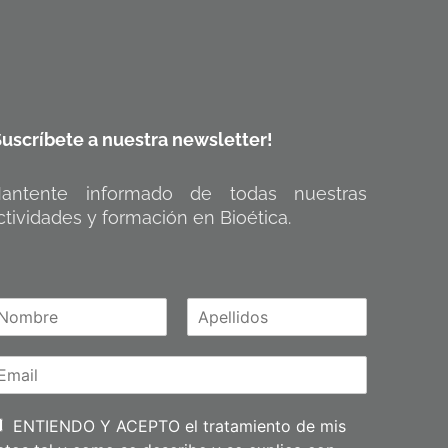
Suscríbete a nuestra newsletter!
antente informado de todas nuestras
ctividades y formación en Bioética.
A
m
p
e
l
l
i
ENTIENDO Y ACEPTO el tratamiento de mis
d