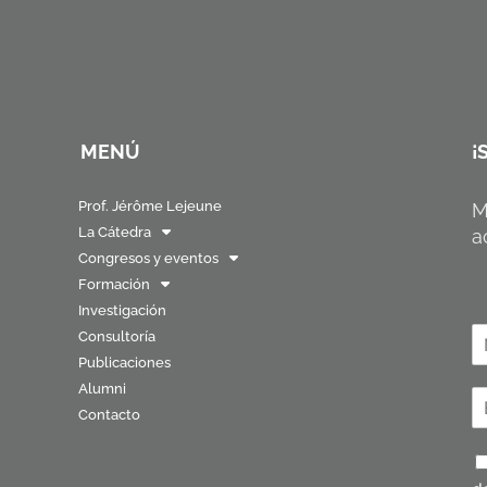
MENÚ
¡
Prof. Jérôme Lejeune
M
La Cátedra
a
Congresos y eventos
Formación
Investigación
N
Consultoría
o
Publicaciones
N
Alumni
o
C
b
m
Contacto
o
r
b
r
e
r
P
e
r
*
o
e