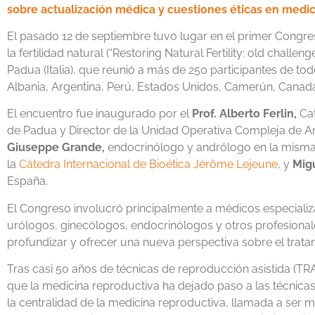
sobre actualización médica y cuestiones éticas en medici
El pasado 12 de septiembre tuvo lugar en el primer Congres
la fertilidad natural (“Restoring Natural Fertility: old chall
Padua (Italia), que reunió a más de 250 participantes de todo
Albania, Argentina, Perú, Estados Unidos, Camerún, Canadá
El encuentro fue inaugurado por el
Prof. Alberto Ferlin,
Cat
de Padua y Director de la Unidad Operativa Compleja de A
Giuseppe Grande,
endocrinólogo y andrólogo en la misma
la
Cátedra Internacional de Bioética Jérôme Lejeune
, y
Mig
España.
El Congreso involucró principalmente a médicos especiali
urólogos, ginecólogos, endocrinólogos y otros profesionales
profundizar y ofrecer una nueva perspectiva sobre el tratami
Tras casi 50 años de técnicas de reproducción asistida (TRA
que la medicina reproductiva ha dejado paso a las técnicas
la centralidad de la medicina reproductiva, llamada a ser m