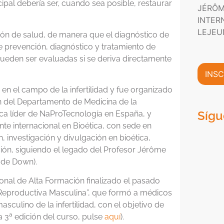
P
n
cipal debería ser, cuando sea posible, restaurar
JÉRÔM
m
r
i
a
INTER
i
c
c
v
o
LEJEU
ón de salud, de manera que el diagnóstico de
i
a
*
e prevención, diagnóstico y tratamiento de
ó
c
n
pueden ser evaluadas si se deriva directamente
i
C
d
INSC
o
a
m
en el campo de la infertilidad y fue organizado
d
e
*
n del Departamento de Medicina de la
r
Sígu
nica líder de NaProTecnología en España, y
c
ente internacional en Bioética, con sede en
i
, investigación y divulgación en bioética,
a
l
ón, siguiendo el legado del Profesor Jérôme
*
 de Down).
ional de Alta Formación finalizado el pasado
 Reproductiva Masculina”, que formó a médicos
asculino de la infertilidad, con el objetivo de
la 3ª edición del curso, pulse
aquí
).