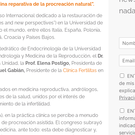
na reparativa de la procreación natural”.
nada
o Internacional dedicado a la restauración de
enges and new perspectives”) en la Universidad de
 el mundo, entre ellos Italia, España, Polonia,
, Croacia y Países Bajos.
N
o
edrático de Endocrinología de la Universidad
N
m
ndrología y Medicina de la Reproducción, el
Dr.
o
C
b
m
 Unidad, la
Prof. Elena Postigo,
Presidenta de
o
r
b
r
e
uel Gabián,
Presidente de la
Clínica Fertilitas
en
r
P
e
r
EN
*
o
e
de mis
l
o
zados en medicina reproductiva, andrólogos,
explic
í
e
 de la salud, unidos por el interés de
Privac
t
l
ento de la infertilidad.
i
e
I
EN
c
c
), en la práctica clínica se percibe a menudo
n
a
t
inform
f
 de procreación asistida. El congreso subrayó
d
r
indica
o
e
ó
edicina, ante todo: esta debe diagnosticar y,
servic
r