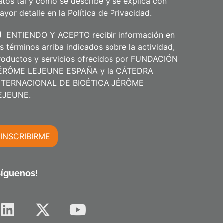
atos tal y como se describe y se explica con
o
s
ayor detalle en la
Política de Privacidad
.
ENTIENDO Y ACEPTO recibir información en
os términos arriba indicados sobre la actividad,
roductos y servicios ofrecidos por FUNDACIÓN
ÉRÔME LEJEUNE ESPAÑA y la CÁTEDRA
NTERNACIONAL DE BIOÉTICA JÉRÔME
m
EJEUNE.
INSCRIBIRME
m
Síguenos!