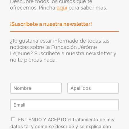
Descubre todos los cursos que te
ofrecemos. Pincha
aquí
para saber más.
¡Suscríbete a nuestra newsletter!
¿Te gustaría estar informado de todas las
noticias sobre la Fundación Jérôme
Lejeune? Suscríbete a nuestra newsletter y
no te pierdas nada.
N
o
N
A
m
o
p
C
b
m
e
o
r
b
l
r
e
r
l
P
e
r
i
ENTIENDO Y ACEPTO el tratamiento de mis
*
d
o
e
datos tal y como se describe y se explica con
o