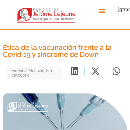
[gtra
Ética de la vacunación frente a la
Covid 19 y síndrome de Down
Bioética
,
Noticias
,
Sin
categoría