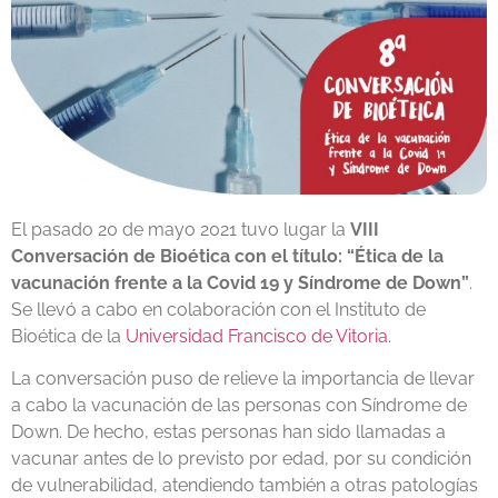
El pasado 20 de mayo 2021 tuvo lugar la
VIII
Conversación de Bioética con el título: “Ética de la
vacunación frente a la Covid 19 y Síndrome de Down”
.
Se llevó a cabo en colaboración con el Instituto de
Bioética de la
Universidad Francisco de Vitoria
.
La conversación puso de relieve la importancia de llevar
a cabo la vacunación de las personas con Síndrome de
Down. De hecho, estas personas han sido llamadas a
vacunar antes de lo previsto por edad, por su condición
de vulnerabilidad, atendiendo también a otras patologías