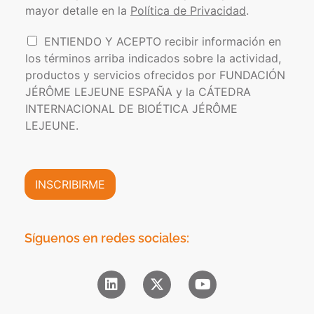
l
o
s
mayor detalle en la
Política de Privacidad
.
í
e
t
l
I
ENTIENDO Y ACEPTO recibir información en
i
e
n
los términos arriba indicados sobre la actividad,
c
c
f
a
t
productos y servicios ofrecidos por FUNDACIÓN
o
d
r
JÉRÔME LEJEUNE ESPAÑA y la CÁTEDRA
r
e
ó
INTERNACIONAL DE BIOÉTICA JÉRÔME
m
P
n
a
LEJEUNE.
r
i
c
i
c
i
v
o
ó
a
*
n
INSCRIBIRME
c
C
i
o
d
m
a
e
Síguenos en redes sociales:
d
r
*
c
i
a
l