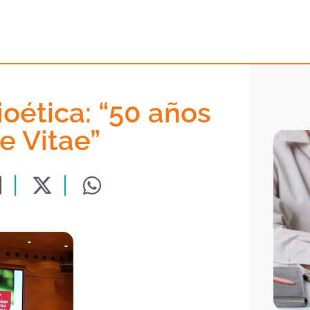
oética: “50 años
 Vitae”