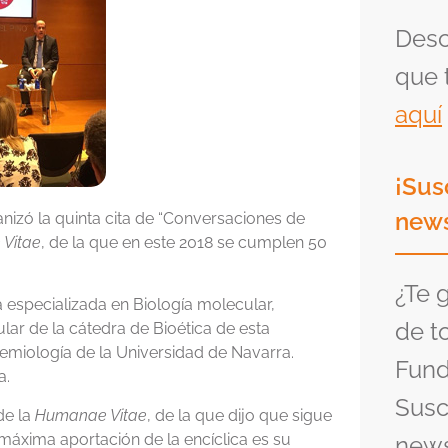
Desc
que 
aquí
¡Sus
news
izó la quinta cita de “Conversaciones de
Vitae
, de la que en este 2018 se cumplen 50
¿Te 
a especializada en Biología molecular,
de t
lar de la cátedra de Bioética de esta
emiología de la Universidad de Navarra.
Fund
a.
Susc
de la
Humanae Vitae
, de la que dijo que sigue
a máxima aportación de la encíclica es su
news