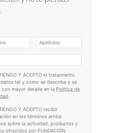
.
A
p
e
l
l
i
TIENDO Y ACEPTO el tratamiento
d
 datos tal y como se describe y se
o
s
a con mayor detalle en la
Política de
idad
.
TIENDO Y ACEPTO recibir
ación en los términos arriba
dos sobre la actividad, productos y
ios ofrecidos por FUNDACIÓN