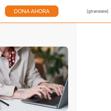
DONA AHORA
[gtranslate]