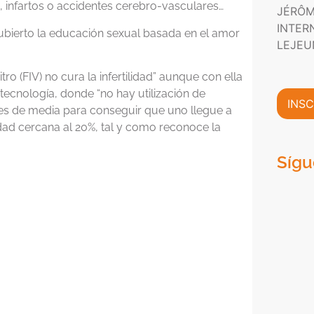
P
n
, infartos o accidentes cerebro-vasculares…
JÉRÔM
m
r
i
a
INTER
i
c
cubierto la educación sexual basada en el amor
c
v
o
LEJEU
i
a
*
ó
c
o (FIV) no cura la infertilidad” aunque con ella
n
i
tecnología, donde “no hay utilización de
C
d
INSC
o
es de media para conseguir que uno llegue a
a
m
d
idad cercana al 20%, tal y como reconoce la
e
*
r
Sígu
c
i
a
l
*