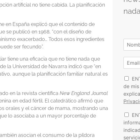
ón artificial no tiene cabida. La planificación
nada
ne en España explicó que el contenido de
ue se publicó en 1968, “con el diseño de
feminismo exacerbado… Todos esos ingredientes
N
puede ser fecundo”.
o
N
m
o
liar tiene una eficacia que no tiene nada que
C
b
m
o
r
or de la Universidad de Navarra indicó que “en
b
r
e
r
vo, aunque la planificación familiar natural es
P
e
r
EN
*
o
e
de mis
l
o
do en la revista científica
New England Journal
explic
í
e
ina en edad fértil. El catedrático afirmó que
Privac
t
l
vos orales y el cáncer de mama, mostrando una
i
e
I
EN
c
c
 que lo asociaba a un mayor porcentaje de
n
a
t
inform
f
d
r
indica
o
e
ó
también asocian el consumo de la píldora
servic
r