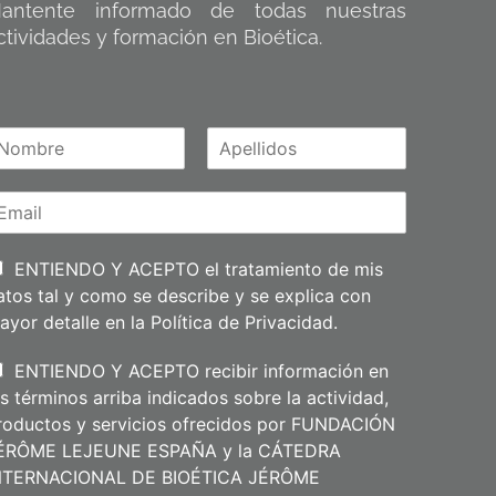
antente informado de todas nuestras
ctividades y formación en Bioética.
A
m
p
e
l
l
i
ENTIENDO Y ACEPTO el tratamiento de mis
d
atos tal y como se describe y se explica con
o
s
ayor detalle en la
Política de Privacidad
.
ENTIENDO Y ACEPTO recibir información en
os términos arriba indicados sobre la actividad,
roductos y servicios ofrecidos por FUNDACIÓN
ÉRÔME LEJEUNE ESPAÑA y la CÁTEDRA
NTERNACIONAL DE BIOÉTICA JÉRÔME
m