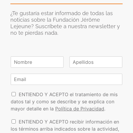
¿Te gustaría estar informado de todas las
noticias sobre la Fundación Jérôme
Lejeune? Suscríbete a nuestra newsletter y
no te pierdas nada.
N
o
N
A
m
o
p
C
b
m
e
o
r
b
l
r
e
r
l
P
e
r
i
ENTIENDO Y ACEPTO el tratamiento de mis
*
d
o
e
datos tal y como se describe y se explica con
o
l
o
s
mayor detalle en la
Política de Privacidad
.
í
e
t
l
I
ENTIENDO Y ACEPTO recibir información en
i
e
n
los términos arriba indicados sobre la actividad,
c
c
f