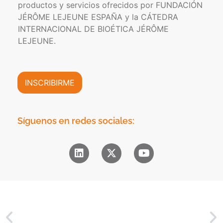
a
t
productos y servicios ofrecidos por FUNDACIÓN
o
d
r
JÉRÔME LEJEUNE ESPAÑA y la CÁTEDRA
r
e
ó
INTERNACIONAL DE BIOÉTICA JÉRÔME
m
P
n
a
LEJEUNE.
r
i
c
i
c
i
v
o
ó
a
*
n
INSCRIBIRME
c
C
i
o
d
m
a
e
Síguenos en redes sociales:
d
r
*
c
i
a
l
*