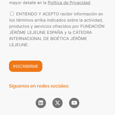
o
s
mayor detalle en la
Política de Privacidad
.
í
e
t
l
I
ENTIENDO Y ACEPTO recibir información en
i
e
n
los términos arriba indicados sobre la actividad,
c
c
f
a
t
productos y servicios ofrecidos por FUNDACIÓN
o
d
r
JÉRÔME LEJEUNE ESPAÑA y la CÁTEDRA
r
e
ó
INTERNACIONAL DE BIOÉTICA JÉRÔME
m
P
n
a
LEJEUNE.
r
i
c
i
c
i
v
o
ó
a
*
n
INSCRIBIRME
c
C
i
o
d
m
a
e
Síguenos en redes sociales:
d
r
*
c
i
a
l