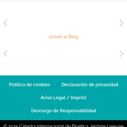
*
Volver al Blog
Política de cookies
Declaración de privacidad
Aviso Legal / Imprint
Descargo de Responsabilidad
© 2025 Cátedra Internacional de Bioética Jérôme Lejeune