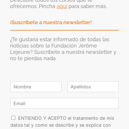
ofrecemos. Pincha
aquí
para saber más.
¡Suscríbete a nuestra newsletter!
¿Te gustaría estar informado de todas las
noticias sobre la Fundación Jérôme
Lejeune? Suscríbete a nuestra newsletter y
no te pierdas nada.
N
o
N
A
m
o
p
C
b
m
e
o
r
b
l
r
e
r
l
P
e
r
i
ENTIENDO Y ACEPTO el tratamiento de mis
*
d
o
e
datos tal y como se describe y se explica con
o
l