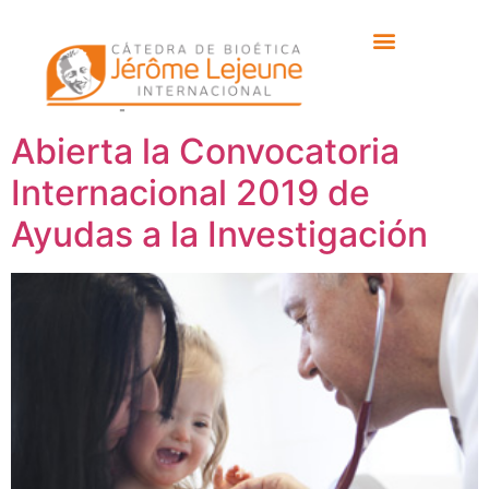
Etiqueta:
Victoria
Campuzano
Abierta la Convocatoria
Internacional 2019 de
Ayudas a la Investigación