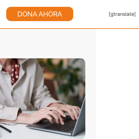
DONA AHORA
[gtranslate]