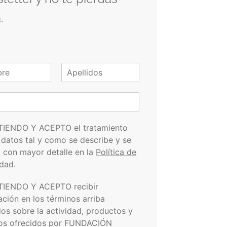
.
A
p
e
l
l
i
TIENDO Y ACEPTO el tratamiento
d
 datos tal y como se describe y se
o
s
a con mayor detalle en la
Política de
idad
.
TIENDO Y ACEPTO recibir
ación en los términos arriba
dos sobre la actividad, productos y
ios ofrecidos por FUNDACIÓN