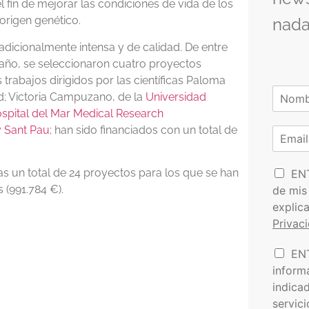
el fin de mejorar las condiciones de vida de los
origen genético.
nada
adicionalmente intensa y de calidad. De entre
año, se seleccionaron cuatro proyectos
trabajos dirigidos por las científicas Paloma
N
; Victoria Campuzano, de la
Universidad
o
spital del Mar Medical Research
N
m
o
y Sant Pau
; han sido financiados con un total de
C
b
m
o
r
b
r
e
r
P
e
r
as un total de 24 proyectos para los que se han
EN
*
o
e
 (991.784 €).
de mis
l
o
explic
í
e
Privac
t
l
i
e
I
EN
c
c
n
a
t
inform
f
d
r
indica
o
e
ó
servic
r