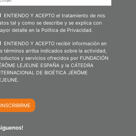
e
l
l
i
ENTIENDO Y ACEPTO el tratamiento de mis
d
atos tal y como se describe y se explica con
o
s
ayor detalle en la
Política de Privacidad
.
ENTIENDO Y ACEPTO recibir información en
os términos arriba indicados sobre la actividad,
roductos y servicios ofrecidos por FUNDACIÓN
ÉRÔME LEJEUNE ESPAÑA y la CÁTEDRA
NTERNACIONAL DE BIOÉTICA JÉRÔME
m
EJEUNE.
INSCRIBIRME
m
Síguenos!