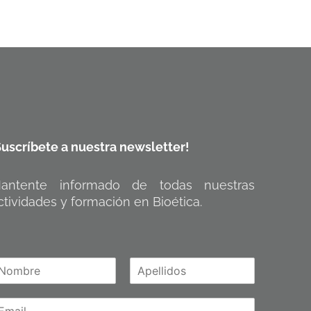
Suscríbete a nuestra newsletter!
antente informado de todas nuestras
ctividades y formación en Bioética.
A
m
p