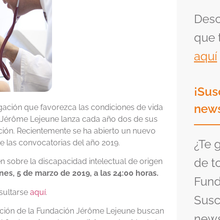
Desc
que 
aquí
¡Sus
news
gación que favorezca las condiciones de vida
n Jérôme Lejeune lanza cada año dos de sus
ción. Recientemente se ha abierto un nuevo
¿Te 
e las convocatorias del año 2019.
de t
n sobre la discapacidad intelectual de origen
nes, 5 de marzo de 2019, a las 24:00 horas.
Fund
sultarse
aquí
.
Susc
gación de la Fundación Jérôme Lejeune buscan
news