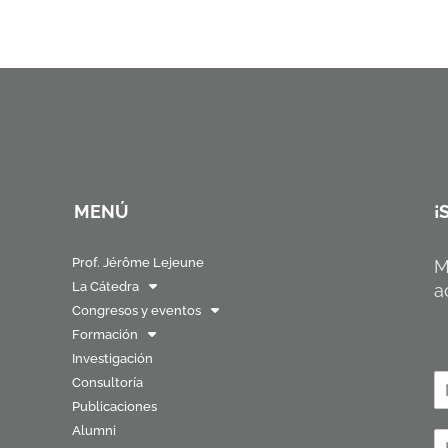
MENÚ
¡
Prof. Jérôme Lejeune
M
La Cátedra
a
Congresos y eventos
Formación
Investigación
N
Consultoría
o
Publicaciones
N
Alumni
o
C
b