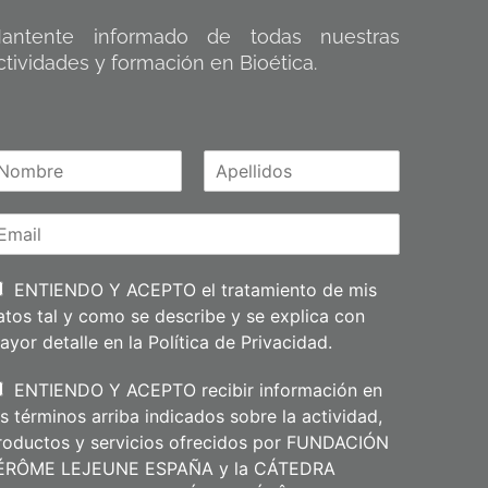
antente informado de todas nuestras
ctividades y formación en Bioética.
A
m
p
e
l
l
i
ENTIENDO Y ACEPTO el tratamiento de mis
d
atos tal y como se describe y se explica con
o
s
ayor detalle en la
Política de Privacidad
.
ENTIENDO Y ACEPTO recibir información en
os términos arriba indicados sobre la actividad,
roductos y servicios ofrecidos por FUNDACIÓN
ÉRÔME LEJEUNE ESPAÑA y la CÁTEDRA