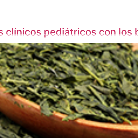
a Cátedra
Congresos y eventos
Formación
I
Publicaciones
Alumni
Contacto
clínicos pediátricos con los 