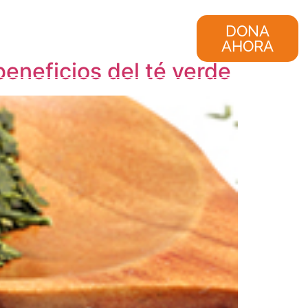
nvestigación
Consultoría
DONA
AHORA
beneficios del té verde