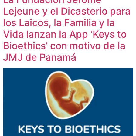
Lejeune y el Dicasterio para
los Laicos, la Familia y la
Vida lanzan la App ‘Keys to
Bioethics’ con motivo de la
JMJ de Panamá