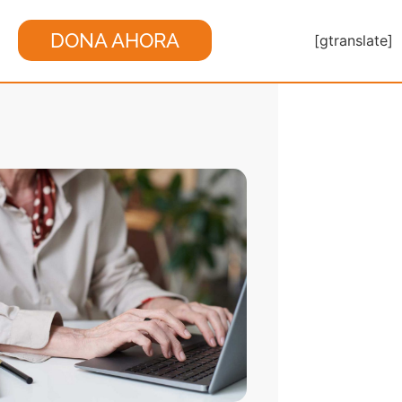
DONA AHORA
[gtranslate]