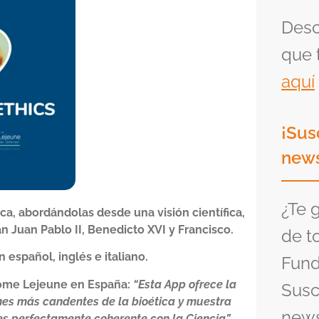
Desc
que 
aquí
¡Sus
news
¿Te 
ca, abordándolas desde una visión científica,
 Juan Pablo II, Benedicto XVI y Francisco.
de t
 español, inglés e italiano.
Fund
rôme Lejeune en España:
“Esta App ofrece la
Susc
iones más candentes de la bioética y muestra
news
es perfectamente coherente con la Ciencia”.