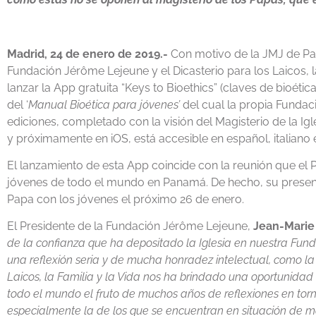
Madrid, 24 de enero de 2019.-
Con motivo de la JMJ de Pa
Fundación Jérôme Lejeune y el Dicasterio para los Laicos, l
lanzar la App gratuita “Keys to Bioethics” (claves de bioéti
del ‘
Manual Bioética para jóvenes’
del cual la propia Fundac
ediciones, completado con la visión del Magisterio de la Igl
y próximamente en iOS, está accesible en español, italiano e
El lanzamiento de esta App coincide con la reunión que el
jóvenes de todo el mundo en Panamá. De hecho, su presentac
Papa con los jóvenes el próximo 26 de enero.
El Presidente de la Fundación Jérôme Lejeune,
Jean-Marie
de la confianza que ha depositado la Iglesia en nuestra Fun
una reflexión seria y de mucha honradez intelectual, como la 
Laicos, la Familia y la Vida nos ha brindado una oportunidad
todo el mundo el fruto de muchos años de reflexiones en torn
especialmente la de los que se encuentran en situación de m