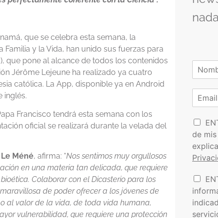
nada
namá, que se celebra esta semana, la
a Familia y la Vida, han unido sus fuerzas para
ca), que pone al alcance de todos los contenidos
N
ión Jérôme Lejeune ha realizado ya cuatro
o
N
m
esia católica. La App, disponible ya en Android
o
C
b
 inglés.
m
o
r
b
r
e
r
 Papa Francisco tendrá esta semana con los
P
e
r
EN
*
ión oficial se realizará durante la velada del
o
e
de mis
l
o
explic
í
e
 Le Méné
, afirma: “
Nos sentimos muy orgullosos
Privac
t
l
dación en una materia tan delicada, que requiere
i
e
I
EN
c
bioética. Colaborar con el Dicasterio para los
c
n
a
t
inform
 maravillosa de poder ofrecer a los jóvenes de
f
d
r
indica
o al valor de la vida, de toda vida humana,
o
e
ó
servic
ayor vulnerabilidad, que requiere una protección
r