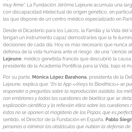
muy firme
”. La Fundación Jérôme Lejeune acumula una larga
con discapacidad intelectual de origen genético, en partic
las que dispone de un centro médico especializado en París
Desde el Dicasterio para los Laicos, la Familia y la Vida del
tengan un instrumento capaz demostrarles que la fe ilumin
decisiones de cada día. Hoy es más necesario que nunca af
defensa de la vida humana ante el riesgo de una “
ciencia
si
Lejeune
, médico genetista francés que descubrió la causa
presidente de la Academia Pontificia para la Vida, bajo el 
Por su parte,
Mónica López Barahona
, presidenta de la D
Lejeune, explica que: “
En la App
<<Keys to Bioethics>>
se pu
responder a preguntas sobre la reproducción asistida, los mét
con embriones y todas las cuestiones de bioética que se deba
explicación científica y la reflexión ética sobre las cuestio
éstas no se oponen al magisterio de los Papas, que es perfec
sentido, el Director de la Fundación en España,
Pablo Siegr
personas a eliminar los obstáculos que nublan la defensa de