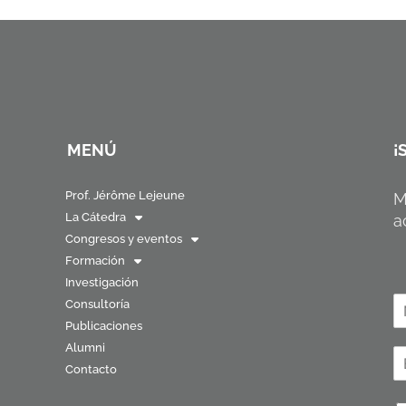
MENÚ
¡
Prof. Jérôme Lejeune
M
La Cátedra
a
Congresos y eventos
Formación
Investigación
N
Consultoría
o
Publicaciones
N
Alumni
o
C
b
m
Contacto
o
r
b
r
e
r