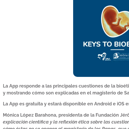
La App responde a las principales cuestiones de la bioéti
y mostrando cómo son explicadas en el magisterio de San
La App es gratuita y estará disponible en Android e iOS en
Mónica López Barahona, presidenta de la Fundación Jé
explicación científica y la reflexión ética sobre las cuest
cómo éstas no se oponen al magisterio de los Papas, que 