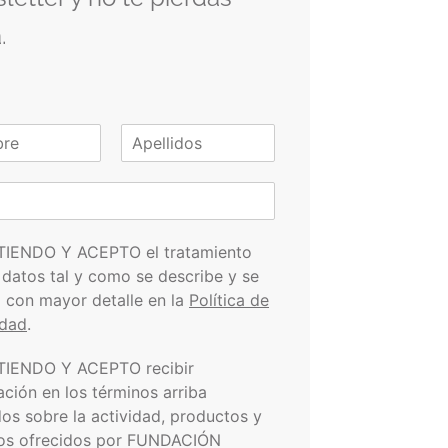
.
A
p
e
l
l
i
TIENDO Y ACEPTO el tratamiento
d
 datos tal y como se describe y se
o
s
a con mayor detalle en la
Política de
idad
.
TIENDO Y ACEPTO recibir
ación en los términos arriba
dos sobre la actividad, productos y
ios ofrecidos por FUNDACIÓN