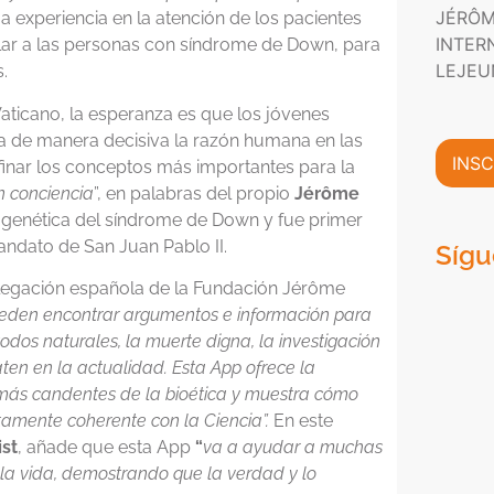
P
n
JÉRÔM
m
 experiencia en la atención de los pacientes
r
i
a
INTER
i
ular a las personas con síndrome de Down, para
c
c
v
o
LEJEU
.
i
a
*
ó
c
 Vaticano, la esperanza es que los jóvenes
n
i
a de manera decisiva la razón humana en las
C
d
INSC
inar los conceptos más importantes para la
o
a
n conciencia
”, en palabras del propio
Jérôme
m
d
e
 genética del síndrome de Down y fue primer
*
r
mandato de San Juan Pablo II.
Sígu
c
i
elegación española de la Fundación Jérôme
a
eden encontrar
argumentos e información para
l
odos naturales, la muerte digna, la investigación
*
ten en la actualidad. Esta App ofrece la
nes más candentes de la bioética y muestra cómo
tamente coherente con la Ciencia”.
En este
ist
, añade que esta App
“
va a ayudar a muchas
 la vida, demostrando que la verdad y lo