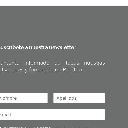
Suscríbete a nuestra newsletter!
antente informado de todas nuestras
ctividades y formación en Bioética.
A
m
p
e
l
l