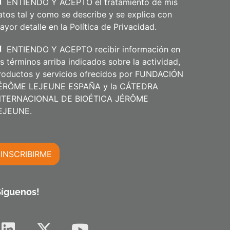
i
ENTIENDO Y ACEPTO el tratamiento de mis
d
atos tal y como se describe y se explica con
o
s
ayor detalle en la
Política de Privacidad
.
ENTIENDO Y ACEPTO recibir información en
os términos arriba indicados sobre la actividad,
roductos y servicios ofrecidos por FUNDACIÓN
ÉRÔME LEJEUNE ESPAÑA y la CÁTEDRA
NTERNACIONAL DE BIOÉTICA JÉRÔME
m
EJEUNE.
INSCRIBIRME
m
Síguenos!