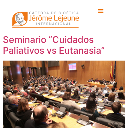
Etiqueta:
Political
Network for Values
Seminario “Cuidados
Paliativos vs Eutanasia”