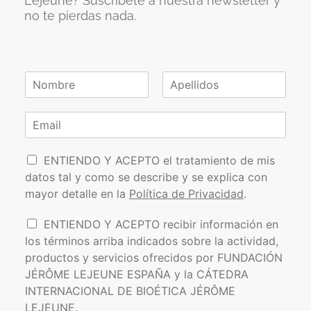
Lejeune? Suscríbete a nuestra newsletter y
no te pierdas nada.
N
o
N
A
m
o
p
C
b
m
e
o
r
b
l
r
e
r
l
P
e
r
i
ENTIENDO Y ACEPTO el tratamiento de mis
*
d
o
e
datos tal y como se describe y se explica con
o
l
o
s
mayor detalle en la
Política de Privacidad
.
í
e
t
l
I
ENTIENDO Y ACEPTO recibir información en
i
e
n
los términos arriba indicados sobre la actividad,
c
c
f
a
t
productos y servicios ofrecidos por FUNDACIÓN
o
d
r
JÉRÔME LEJEUNE ESPAÑA y la CÁTEDRA
r
e
ó
INTERNACIONAL DE BIOÉTICA JÉRÔME
m
P
n
a
LEJEUNE.
r