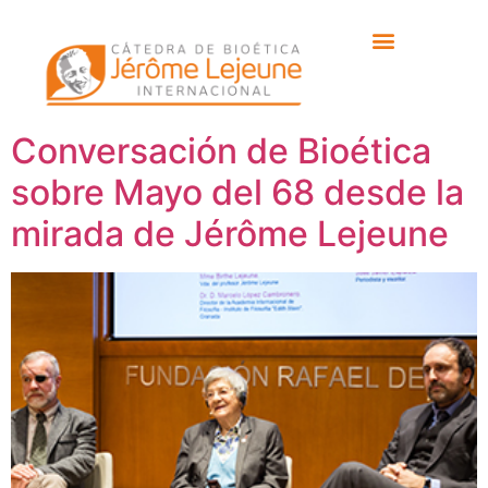
Etiqueta:
Marcelo
Cambronero
Conversación de Bioética
sobre Mayo del 68 desde la
mirada de Jérôme Lejeune