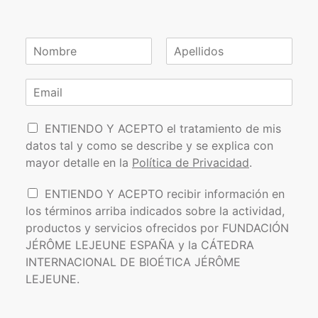
N
o
N
A
m
o
p
C
b
m
e
o
r
b
l
r
e
r
l
P
e
r
i
ENTIENDO Y ACEPTO el tratamiento de mis
*
d
o
e
datos tal y como se describe y se explica con
o
l
o
s
mayor detalle en la
Política de Privacidad
.
í
e
t
l
I
ENTIENDO Y ACEPTO recibir información en
i
e
n
los términos arriba indicados sobre la actividad,
c
c
f
a
t
productos y servicios ofrecidos por FUNDACIÓN
o
d
r
JÉRÔME LEJEUNE ESPAÑA y la CÁTEDRA
r
e
ó
INTERNACIONAL DE BIOÉTICA JÉRÔME
m
P
n
a
LEJEUNE.
r
i
c
i
c
i
v
o