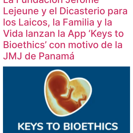
Lejeune y el Dicasterio para
los Laicos, la Familia y la
Vida lanzan la App ‘Keys to
Bioethics’ con motivo de la
JMJ de Panamá