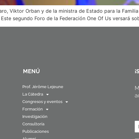
ro, Viktor Orban y de la ministra de Estado para la Famili
Este segundo Foro de la Federación One Of Us versará sobr
MENÚ
¡
Prof. Jérôme Lejeune
M
La Cátedra
a
Congresos y eventos
Formación
Investigación
N
Consultoría
o
Publicaciones
N
Alumni