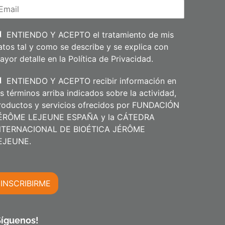
p
e
l
l
i
ENTIENDO Y ACEPTO el tratamiento de mis
d
atos tal y como se describe y se explica con
o
s
ayor detalle en la
Política de Privacidad
.
ENTIENDO Y ACEPTO recibir información en
os términos arriba indicados sobre la actividad,
roductos y servicios ofrecidos por FUNDACIÓN
ÉRÔME LEJEUNE ESPAÑA y la CÁTEDRA
NTERNACIONAL DE BIOÉTICA JÉRÔME
m
EJEUNE.
INSCRIBIRME
m
Síguenos!