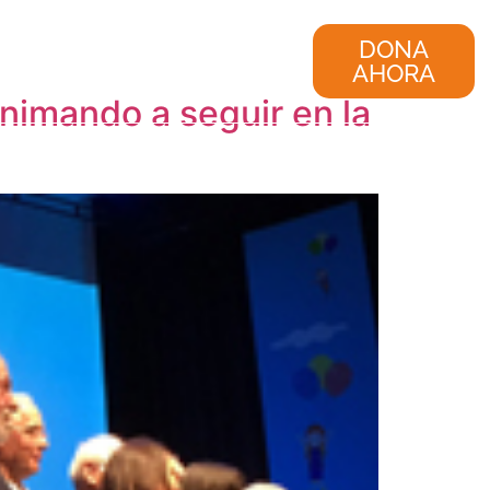
nvestigación
Consultoría
DONA
AHORA
nimando a seguir en la