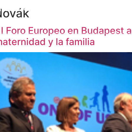
Novák
a Cátedra
Congresos y eventos
Formación
I
Publicaciones
Alumni
Contacto
II Foro Europeo en Budapest a
maternidad y la familia