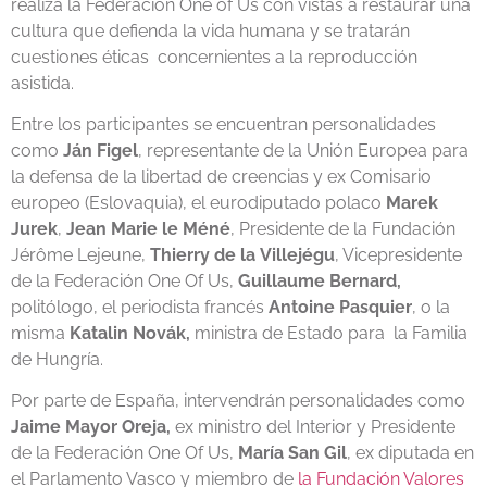
realiza la Federación One of Us con vistas a restaurar una
cultura que defienda la vida humana y se tratarán
cuestiones éticas concernientes a la reproducción
asistida.
Entre los participantes se encuentran personalidades
como
Ján Figel
, representante de la Unión Europea para
la defensa de la libertad de creencias y ex Comisario
europeo (Eslovaquia), el eurodiputado polaco
Marek
Jurek
,
Jean Marie le Méné
, Presidente de la Fundación
Jérôme Lejeune,
Thierry de la
Villejégu
, Vicepresidente
de la Federación One Of Us,
Guillaume Bernard,
politólogo, el periodista francés
Antoine Pasquier
, o la
misma
Katalin Novák,
ministra de Estado para la Familia
de Hungría.
Por parte de España, intervendrán personalidades como
Jaime Mayor Oreja,
ex ministro del Interior y Presidente
de la Federación One Of Us,
María San Gil
, ex diputada en
el Parlamento Vasco y miembro de
la Fundación Valores