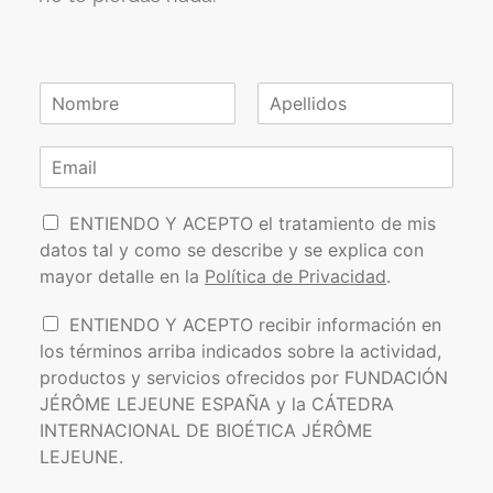
N
o
N
A
m
o
p
C
b
m
e
o
r
b
l
r
e
r
l
P
e
r
i
ENTIENDO Y ACEPTO el tratamiento de mis
*
d
o
e
datos tal y como se describe y se explica con
o
l
o
s
mayor detalle en la
Política de Privacidad
.
í
e
t
l
I
ENTIENDO Y ACEPTO recibir información en
i
e
n
los términos arriba indicados sobre la actividad,
c
c
f
a
t
productos y servicios ofrecidos por FUNDACIÓN
o
d
r
JÉRÔME LEJEUNE ESPAÑA y la CÁTEDRA
r
e
ó
INTERNACIONAL DE BIOÉTICA JÉRÔME
m
P
n
a
LEJEUNE.
r
i
c
i
c