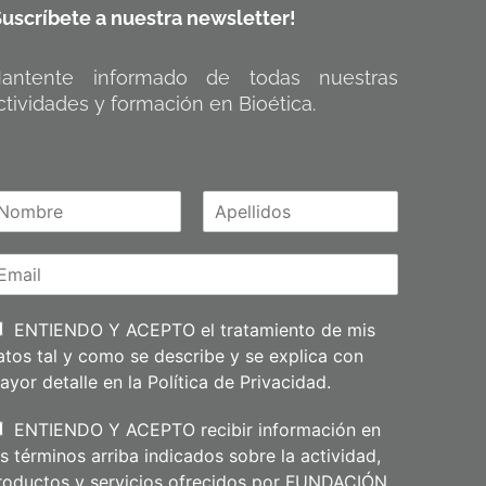
Suscríbete a nuestra newsletter!
antente informado de todas nuestras
ctividades y formación en Bioética.
A
m
p
e
l
l
i
ENTIENDO Y ACEPTO el tratamiento de mis
d
atos tal y como se describe y se explica con
o
s
ayor detalle en la
Política de Privacidad
.
ENTIENDO Y ACEPTO recibir información en
os términos arriba indicados sobre la actividad,
roductos y servicios ofrecidos por FUNDACIÓN