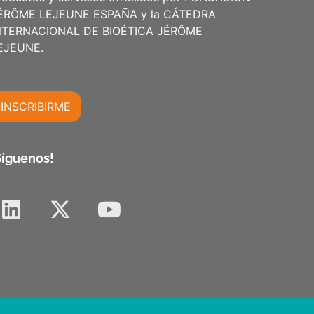
ÉRÔME LEJEUNE ESPAÑA y la CÁTEDRA
NTERNACIONAL DE BIOÉTICA JÉRÔME
m
EJEUNE.
INSCRIBIRME
m
Síguenos!