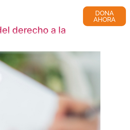
nvestigación
Consultoría
DONA
AHORA
el derecho a la