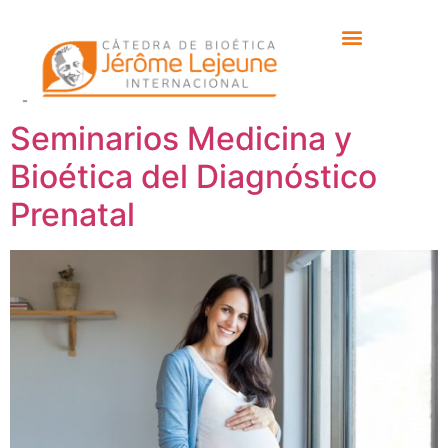
Etiqueta:
ética
personalista
Seminarios Medicina y
Bioética del Diagnóstico
Prenatal