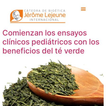
Etiqueta:
ensayo
clinico
Comienzan los ensayos
clínicos pediátricos con los
beneficios del té verde