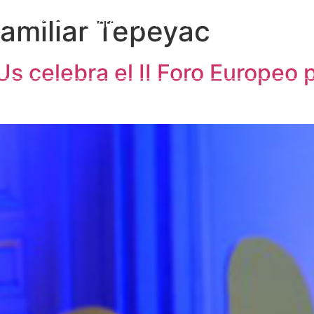
amiliar Tepeyac
a Cátedra
Congresos y eventos
Formación
I
Publicaciones
Alumni
Contacto
s celebra el II Foro Europeo 