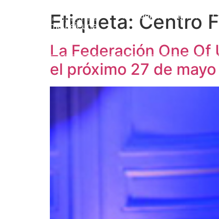
Etiqueta:
Centro F
Prof. Jérôme Lejeune
L
La Federación One Of U
el próximo 27 de mayo