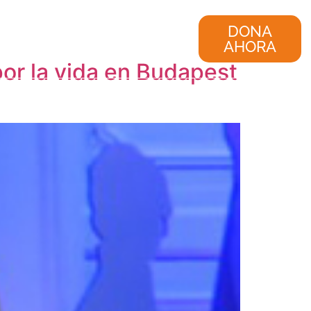
nvestigación
Consultoría
DONA
AHORA
por la vida en Budapest