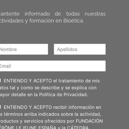
antente informado de todas nuestras
ctividades y formación en Bioética.
A
m
p
e
l
l
i
ENTIENDO Y ACEPTO el tratamiento de mis
d
atos tal y como se describe y se explica con
o
s
ayor detalle en la
Política de Privacidad
.
ENTIENDO Y ACEPTO recibir información en
os términos arriba indicados sobre la actividad,
roductos y servicios ofrecidos por FUNDACIÓN
ÉRÔME LEJEUNE ESPAÑA y la CÁTEDRA