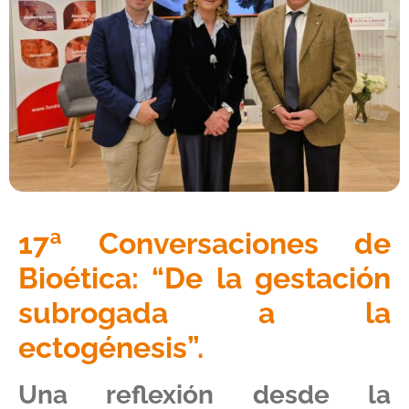
17ª Conversaciones de
Bioética:
“De la gestación
subrogada a la
ectogénesis”
.
Una reflexión desde la