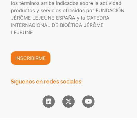
n
los términos arriba indicados sobre la actividad,
c
c
f
a
t
productos y servicios ofrecidos por FUNDACIÓN
o
d
r
JÉRÔME LEJEUNE ESPAÑA y la CÁTEDRA
r
e
ó
INTERNACIONAL DE BIOÉTICA JÉRÔME
m
P
n
a
LEJEUNE.
r
i
c
i
c
i
v
o
ó
a
*
n
INSCRIBIRME
c
C
i
o
d
m
a
e
Síguenos en redes sociales:
d
r
*
c
i
a
l
*