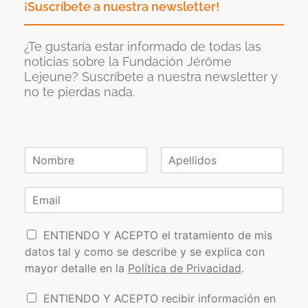
¡Suscríbete a nuestra newsletter!
¿Te gustaría estar informado de todas las
noticias sobre la Fundación Jérôme
Lejeune? Suscríbete a nuestra newsletter y
no te pierdas nada.
N
o
N
A
m
o
p
C
b
m
e
o
r
b
l
r
e
r
l
P
e
r
i
ENTIENDO Y ACEPTO el tratamiento de mis
*
d
o
e
datos tal y como se describe y se explica con
o
l
o
s
mayor detalle en la
Política de Privacidad
.
í
e
t
l
I
ENTIENDO Y ACEPTO recibir información en
i
e