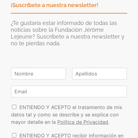
¡Suscríbete a nuestra newsletter!
¿Te gustaría estar informado de todas las
noticias sobre la Fundación Jérôme
Lejeune? Suscríbete a nuestra newsletter y
no te pierdas nada.
N
o
N
A
m
o
p
C
b
m
e
o
r
b
l
r
e
r
l
P
e
r
i
ENTIENDO Y ACEPTO el tratamiento de mis
*
d
o
e
datos tal y como se describe y se explica con
o
l
o
s
mayor detalle en la
Política de Privacidad
.
í
e
t
l
I
ENTIENDO Y ACEPTO recibir información en
i
e