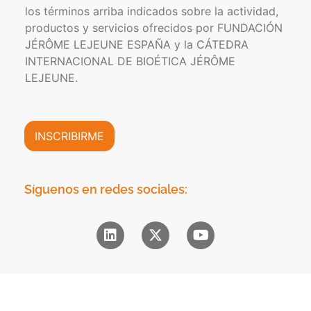
n
los términos arriba indicados sobre la actividad,
c
c
f
a
t
productos y servicios ofrecidos por FUNDACIÓN
o
d
r
JÉRÔME LEJEUNE ESPAÑA y la CÁTEDRA
r
e
ó
INTERNACIONAL DE BIOÉTICA JÉRÔME
m
P
n
a
LEJEUNE.
r
i
c
i
c
i
v
o
ó
a
*
n
INSCRIBIRME
c
C
i
o
d
m
a
e
Síguenos en redes sociales:
d
r
*
c
i
a
l
*